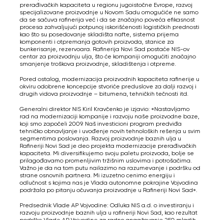
prerađivačkih kapaciteta u regionu jugoistočne Evrope, razvoj
specijalizovane proizvodnje u Novom Sadu omogućiće ne samo
da se sačuva rafinerija već i da se značajno poveća efikasnost
procesa zahvaljujući potpunoj iskorišćenosti logističkih prednosti
kao što su posedovanje skladišta nafte, sistema prijema
komponenti i otpremanja gotovih proizvoda, stanice za
bunkerisanje, rezervoara. Rafinerija Novi Sad postaće NIS-ov
centar za proizvodnju ulja, što će kompaniji omogućiti značajno
smanjenje troškova proizvodnje, skladištenja i otpreme.
Pored ostalog, modernizacija proizvodnih kapaciteta rafinerije u
okviru odobrene koncepcije stvoriće preduslove za dalji razvoj i
drugih vidova proizvodnje – bitumena, tehničkih tečnosti itd.
Generalni direktor NIS Kiril Kravčenko je izjavio: «Nastavljamo
rad na modernizaciji kompanije i razvoju naše proizvodne baze,
koji smo započeli 2009. Naš investicioni program predviđa
tehničko obnavljanje i uvođenje novih tehnoloških rešenja u svim
segmentima poslovanja. Razvoj proizvodnje baznih ulja u
Rafineriji Novi Sad je deo projekta modernizacije prerađivačkih
kapaciteta. Mi diversifikujemo svoju paletu proizvoda, bolje se
prilagođavamo promenljivim tržišnim uslovima i potrošačima.
Važno je da na tom putu nailazimo na razumevanje i podršku od
strane osnovnih partnera. Mi izuzetno cenimo energiju i
odlučnost s kojima nas je Vlada autonomne pokrajine Vojvodina
podržala po pitanju očuvanja proizvodnje u Rafineriji Novi Sad».
Predsednik Vlade AP Vojvodine: Odluka NIS a.d. o investiranju i
razvoju proizvodnje baznih ulja u rafineriji Novi Sad, kao rezultat
podrške Vlade AP Vojvodine za radno angažovanje 250 mladih