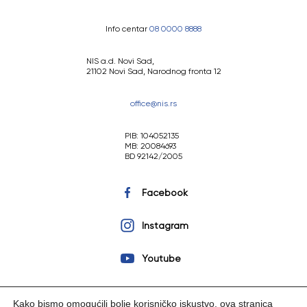
Info centar
08 0000 8888
NIS a.d. Novi Sad,
21102 Novi Sad, Narodnog fronta 12
office@nis.rs
PIB: 104052135
MB: 20084693
BD 92142/2005
Facebook
Instagram
Youtube
Kako bismo omogućili bolje korisničko iskustvo, ova stranica