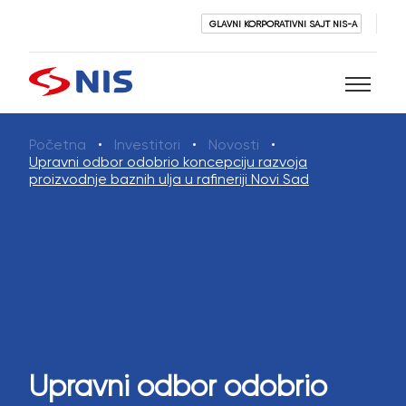
GLAVNI KORPORATIVNI SAJT NIS-A
Početna
Investitori
Novosti
Pretraži
Upravni odbor odobrio koncepciju razvoja
proizvodnje baznih ulja u rafineriji Novi Sad
PRETRAŽI
Upravni odbor odobrio