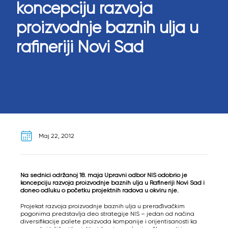
koncepciju razvoja
proizvodnje baznih ulja u
rafineriji Novi Sad
Maj 22, 2012
Na sednici održanoj 18. maja Upravni odbor NIS odobrio je
koncepciju razvoja proizvodnje baznih ulja u Rafineriji Novi Sad i
doneo odluku o početku projektnih radova u okviru nje.
Projekat razvoja proizvodnje baznih ulja u prerađivačkim
pogonima predstavlja deo strategije NIS – jedan od načina
diversifikacije palete proizvoda kompanije i orijentisanosti ka