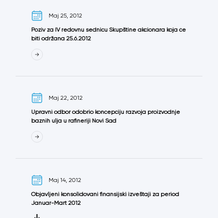
Maj 25, 2012
Poziv za IV redovnu sednicu Skupštine akcionara koja će
biti održana 25.6.2012
Maj 22, 2012
Upravni odbor odobrio koncepciju razvoja proizvodnje
baznih ulja u rafineriji Novi Sad
Maj 14, 2012
Objavljeni konsolidovani finansijski izveštaji za period
Januar-Mart 2012