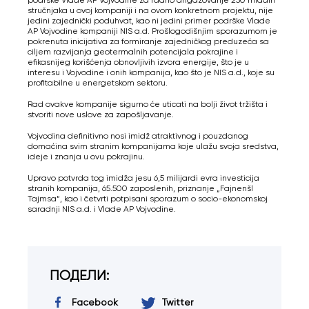
stručnjaka u ovoj kompaniji i na ovom konkretnom projektu, nije
jedini zajednički poduhvat, kao ni jedini primer podrške Vlade
AP Vojvodine kompaniji NIS a.d. Prošlogodišnjim sporazumom je
pokrenuta inicijativa za formiranje zajedničkog preduzeća sa
ciljem razvijanja geotermalnih potencijala pokrajine i
efikasnijeg korišćenja obnovljivih izvora energije, što je u
interesu i Vojvodine i onih kompanija, kao što je NIS a.d., koje su
profitabilne u energetskom sektoru.
Rad ovakve kompanije sigurno će uticati na bolji život tržišta i
stvoriti nove uslove za zapošljavanje.
Vojvodina definitivno nosi imidž atraktivnog i pouzdanog
domaćina svim stranim kompanijama koje ulažu svoja sredstva,
ideje i znanja u ovu pokrajinu.
Upravo potvrda tog imidža jesu 6,5 milijardi evra investicija
stranih kompanija, 65.500 zaposlenih, priznanje „Fajnenšl
Tajmsa“, kao i četvrti potpisani sporazum o socio-ekonomskoj
saradnji NIS a.d. i Vlade AP Vojvodine.
ПОДЕЛИ:
Facebook
Twitter