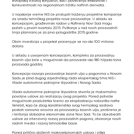
evropskoj tržišnoj konjukturi, kao i povećenja efikasnosti i
konkurentnosti na regionalnom tržištu naftnih derivata.
U najskorije vreme NIS će pristupiti traženju projektne kompanije
za izradu tehničkog projekta nove proizvodnje. U skladu sa
koncepcijom, građevinski radovi u Rafineriji Novi Sad mogu
početi u prvom kvartalu 2013. Puštanje u rad novih proizvodnih
linija planirano je za prvo polugodište 2015 godine.
Obim investicija u projekat procenjuje se na oko 100 miliona
dolara.
U skladu s usvojenom koncepcijom, kompleks za proizvodnju
baznih ulja biće u mogućnosti da proizvede oko 180 hiljada tona
proizvoda godišnj
Koncepcija razvoja proizvodnje baznih ulja u pogonima u Novom
Sadu je plod dugog zajedničkog rada ekspertskog tima NIS i
Vlade autonomne pokrajine Vojvodine i Novog Sada.
Vlada autonomne pokrajine Vojvodine stvorila je maksimalno
povoljne uslove za realizaciju ovog projekta. Pored potvrde
mogućnosti produžetka licenci za eksploataciju nalazišta nafte
Velebit, koja će zbog karakteristika svog hemijskog sastava
postati osnovna sirovina za proizvodnju baznih ulja, proširena je
i teritorija slobodne ekonomske zone Novi Sad. To će obezbediti
uslove za intenzivniji razvoj proizvodnih pogona, otvaranje novih
radnih mesta i razvoj tehnološke baze.
Pored prilično složenih makroekonomskih uslova i viška