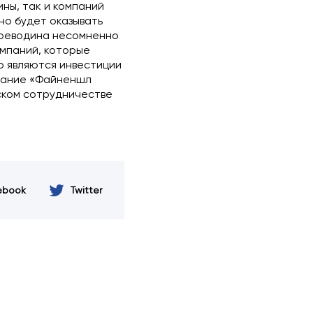
ины, так и компаний
но будет оказывать
 Воеводина несомненно
омпаний, которые
го являются инвестиции
знание «Файненшл
ском сотрудничестве
ebook
Twitter