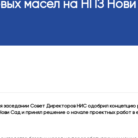
вых масел на НПЗ Нови
Общее собран
Совет директ
Внешний ауди
Сделки или де
с личным инт
ая заседании Совет Директоров НИС одобрил концепцию 
Нови Сад и принял решение о начале проектных работ в 