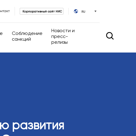
онтакт
Корпоративный сайт НИС
RU
Новости и
е
Соблюдение
пресс-
санкций
релизы
Новости и пресс-релизы
е управление
ИР-календарь
уппы
равовые акты
омпании
ративного
ю развития