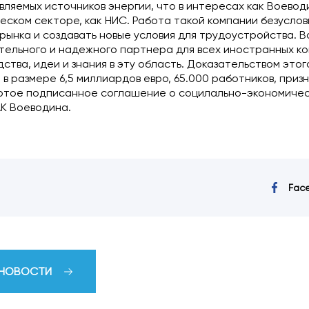
вляемых источников энергии, что в интересах как Воевод
еском секторе, как НИС. Работа такой компании безуслов
рынка и создавать новые условия для трудоустройства.
тельного и надежного партнера для всех иностранных к
ства, идеи и знания в эту область. Доказательством это
в размере 6,5 миллиардов евро, 65.000 работников, при
ертое подписанное соглашение о социлально-экономиче
АК Воеводина.
Fac
 НОВОСТИ