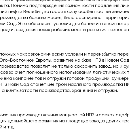
екта. Помимо подтверждения возможности продления лиц
ий нефти Велебит, которая в силу особенностей химичес
производства базовых масел, была расширена территори
ви Сад. Это обеспечит условия для более интенсивного 
адки, создания новых рабочих мест и развития технолог
ложных макроэкономических условий и переизбытка пе
Юго-Восточной Европы, развитие на базе НПЗ в Новом Са
роизводства позволит не только сохранить завод, но и с
сов за счет полноценного использования логистических 
иема компонентов и отгрузки готовой продукции, бункер
НПЗ Нови Сад станет центром масляного производства НИ
снизить затраты производства, хранения и отгрузки.
низация производственных мощностей НПЗ в рамках одоб
ля дальнейшего развития на площадке завода других про
 и т.д.