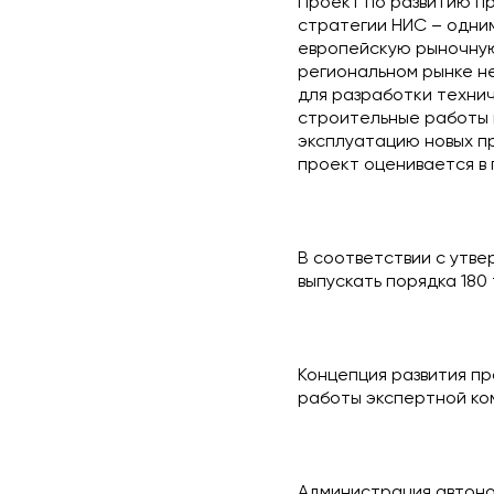
Проект по развитию п
стратегии НИС – одни
европейскую рыночную
региональном рынке н
для разработки технич
строительные работы н
эксплуатацию новых пр
проект оценивается в 
В соответствии с утве
выпускать порядка 180
Концепция развития пр
работы экспертной ко
Администрация автоно