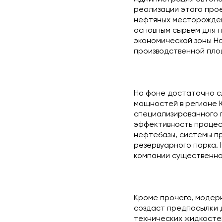
реализации этого про
нефтяных месторожден
основным сырьем для 
экономической зоны Но
производственной площ
На фоне достаточно с
мощностей в регионе 
специализированного п
эффективность процес
нефтебазы, системы пр
резервуарного парка. 
компании существенно 
Кроме прочего, модер
создаст предпосылки д
технических жидкостей