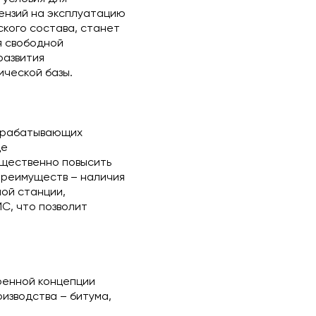
ензий на эксплуатацию
кого состава, станет
я свободной
развития
ической базы.
рерабатывающих
де
ущественно повысить
преимуществ – наличия
ной станции,
С, что позволит
ренной концепции
изводства – битума,