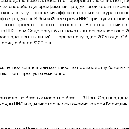
роизводства базовых масел на перерабатывающих мощнос
м их способов диверсификации продуктовой корзины комп
 коньюктуру, повышения эффективности и конкурентосп
ефтепродуктов.В ближайшее время НИС приступит к поис
еского проекта нового производства. В соответствии с 
а НПЗ Нови Сада могут быть начаты в первом квартале 20
оизводственных линий – первое полугодие 2015 года. Об
порядка более $100 млн.
ржденной концепцией комплекс по производству базовых 
 тыс. тонн продукта ежегодно.
оизводства базовых масел на базе НПЗ Нови Сад плод дл
манды НИС и администрации автономного края Воеводины
много края Воеводина создала максимально комфортные 