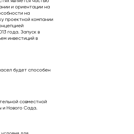
тях является частью
ании и ориентации на
особности на
ку проектной компании
концепцией
13 года. Запуск в
ъем инвестиций в
масел будет способен
ительной совместной
 и Нового Сада.
условия для