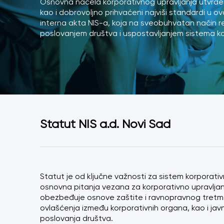
Osnovna načela korporativnog upravljanja utvrđ
kao i dobrovoljno prihvaćeni najviši standardi u ovo
interna akta NIS-a, koja na sveobuhvatan način re
poslovanjem društva i uspostavljanjem sistema ko
Statut NIS a.d. Novi Sad
Statut je od ključne važnosti za sistem korporativ
osnovna pitanja vezana za korporativno upravljanj
obezbeđuje osnove zaštite i ravnopravnog tretm
ovlašćenja između korporativnih organa, kao i jav
poslovanja društva.