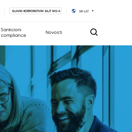
GLAVNI KORPORATIVNI SAJT NIS-A
SR-LAT
Sankcioni
Novosti
compliance
vljanje
Novosti
Kalendar događaja
tva
vnog upravljanja
ara