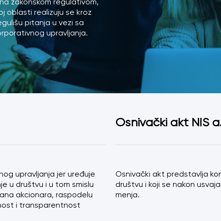
ena zakonskom regulativom,
j oblasti realizuju se kroz
Odbor direktora
gulišu pitanja u vezi sa
rporativnog upravljanja.
Eksterni revizor
Poslovi sa ličnim
Osnivački akt NIS a
nog upravljanja jer uređuje
Osnivački akt predstavlja kon
e u društvu i u tom smislu
društvu i koji se nakon usvaj
ana akcionara, raspodelu
menja.
nost i transparentnost