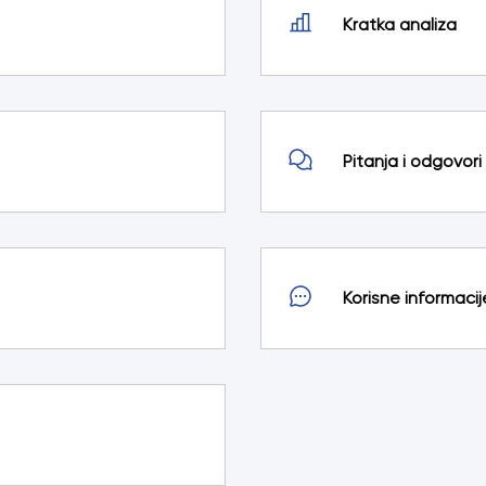
Kratka analiza
Pitanja i odgovori
Korisne informacij