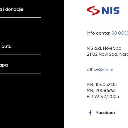
 i donacije
Info centar
08 000
 putu
NIS a.d. Novi Sad,
21102 Novi Sad, Nar
mapa
office@nis.rs
PIB: 104052135
MB: 20084693
BD 92142/2005
Facebook