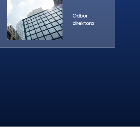
Odbor
direktora