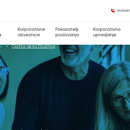
Kontakt
Korporativne
Pokazatelji
Korporativno
a
obveznice
poslovanja
upravljanje
je
Opšta akta Društva
lasnička struktura
Opšte informacije
Finansijski pokazatelji
Korporativno upra
e
Informacije za insajdere
Operativni pokazatelji
Grupa
Regulativa
Opšta akta Druš
Kodeks korporati
Skupština akcion