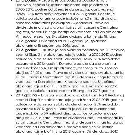
2015. godina
– Društvo je poslovalo sa dobitkom. Na VIII
Redovnoj sednici Skupštine akcionara koja je održana
28.06.2016. godine odlučeno je da se za isplatu dividendi
izdvoji 25% neto dobiti ostvarene u 2015. godini. Doneta je
odluka da akcionarima bude isplaćeno 4,0 milijardi dinara,
odnosno bruto iznos po akciji od 24,69 dinara. Pravo na
dividendu imaju svi akcionari koji su bili upisani u Centralnom
registru, depou i kliringu hartija od vrednosti na Dan akcionara
VIII redovne sednice Skupštine akcionara koji je bio 18. juna
2016. godine. Dividenda za 2015. godinu je isplaćena
akcionarima 19. septembra 2016. godine.
2016. godina
– Društvo je poslovalo sa dobitkom. Na IX Redovnoj
sednici Skupštine akcionara koja je održana 27.06.2017. godine
odlučeno je da se za isplatu dividendi izdvoji 25% neto dobiti
ostvarene u 2016. godini. Doneta je odluka da akcionarima
bude isplaćeno 4,0 milijardi dinara, odnosno bruto iznos po
akciji od 24,66 dinara. Pravo na dividendu imaju svi akcionari koji
su bili upisani u Centralnom registru, depou i kliringu hartija od
vrednosti na Dan akcionara IX redovne sednice Skupštine
akcionara koji je bio 17. juna 2017. godine. Dividenda za 2016.
godinu je isplaćena akcionarima 18. avgusta 2017. godine.
2017. godina
– Društvo je poslovalo sa dobitkom. Na X Redovnoj
sednici Skupštine akcionara koja je održana 21.06.2018. godine
odlučeno je da se za isplatu dividendi izdvoji 25% neto dobiti
ostvarene u 2017. godini. Doneta je odluka da akcionarima
bude isplaćeno 6,9 milijardi dinara, odnosno bruto iznos po
akciji od 42,61 dinara. Pravo na dividendu imaju svi akcionari koji
su bili upisani u Centralnom registru, depou i kliringu hartija od
vrednosti na Dan akcionara X redovne sednice Skupštine
akcionara koji je bio 11. juna 2018. godine. Dividenda za 2017.