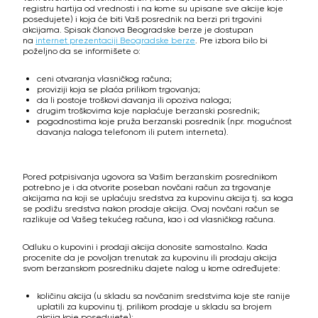
registru hartija od vrednosti i na kome su upisane sve akcije koje
posedujete) i koja će biti Vaš posrednik na berzi pri trgovini
akcijama. Spisak članova Beogradske berze je dostupan
na
internet prezentaciji Beogradske berze
. Pre izbora bilo bi
poželjno da se informišete o:
ceni otvaranja vlasničkog računa;
proviziji koja se plaća prilikom trgovanja;
da li postoje troškovi davanja ili opoziva naloga;
drugim troškovima koje naplaćuje berzanski posrednik;
pogodnostima koje pruža berzanski posrednik (npr. mogućnost
davanja naloga telefonom ili putem interneta).
Pored potpisivanja ugovora sa Vašim berzanskim posrednikom
potrebno je i da otvorite poseban novčani račun za trgovanje
akcijama na koji se uplaćuju sredstva za kupovinu akcija tj. sa koga
se podižu sredstva nakon prodaje akcija. Ovaj novčani račun se
razlikuje od Vašeg tekućeg računa, kao i od vlasničkog računa.
Odluku o kupovini i prodaji akcija donosite samostalno. Kada
procenite da je povoljan trenutak za kupovinu ili prodaju akcija
svom berzanskom posredniku dajete nalog u kome određujete:
količinu akcija (u skladu sa novčanim sredstvima koje ste ranije
uplatili za kupovinu tj. prilikom prodaje u skladu sa brojem
akcija koje posedujete);