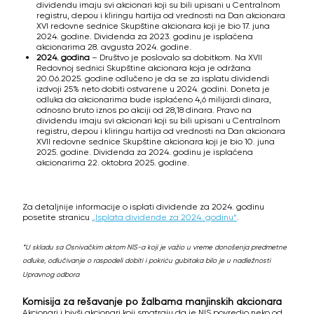
dividendu imaju svi akcionari koji su bili upisani u Centralnom
registru, depou i kliringu hartija od vrednosti na Dan akcionara
XVI redovne sednice Skupštine akcionara koji je bio 17. juna
2024. godine. Dividenda za 2023. godinu je isplaćena
akcionarima 28. avgusta 2024. godine.
2024. godina
– Društvo je poslovalo sa dobitkom. Na XVII
Redovnoj sednici Skupštine akcionara koja je održana
20.06.2025. godine odlučeno je da se za isplatu dividendi
izdvoji 25% neto dobiti ostvarene u 2024. godini. Doneta je
odluka da akcionarima bude isplaćeno 4,6 milijardi dinara,
odnosno bruto iznos po akciji od 28,18 dinara. Pravo na
dividendu imaju svi akcionari koji su bili upisani u Centralnom
registru, depou i kliringu hartija od vrednosti na Dan akcionara
XVII redovne sednice Skupštine akcionara koji je bio 10. juna
2025. godine. Dividenda za 2024. godinu je isplaćena
akcionarima 22. oktobra 2025. godine.
Za detaljnije informacije o isplati dividende za 2024. godinu
posetite stranicu
„Isplata dividende za 2024. godinu“
.
*U skladu sa Osnivačkim aktom NIS-a koji je važio u vreme donošenja predmetne
odluke, odlučivanje o raspodeli dobiti i pokriću gubitaka bilo je u nadležnosti
Upravnog odbora
Komisija za rešavanje po žalbama manjinskih akcionara
Akcionari i bivši akcionari koji smatraju da je NIS povredio neko od