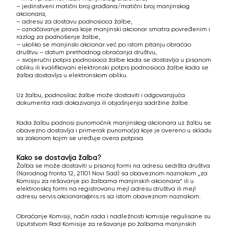
– jedinstveni matični broj građana/matični broj manjinskog
akcionara,
– adresu za dostavu podnosioca žalbe,
– označavanje prava koje manjinski akcionar smatra povređenim i
razlog za podnošenje žalbe,
– ukoliko se manjinski akcionar već po istom pitanju obraćao
društvu – datum prethodnog obraćanja društvu,
– svojeručni potpis podnosioca žalbe kada se dostavlja u pisanom
obliku ili kvalifikovani elektronski potpis podnosioca žalbe kada se
žalba dostavlja u elektronskom obliku.
Uz žalbu, podnosilac žalbe može dostaviti i odgovarajuća
dokumenta radi dokazivanja ili objašnjenja sadržine žalbe.
Kada žalbu podnosi punomoćnik manjinskog akcionara uz žalbu se
obavezno dostavlja i primerak punomoćja koje je overeno u skladu
sa zakonom kojim se uređuje overa potpisa.
Kako se dostavlja žalba?
Žalba se može dostaviti u pisanoj formi na adresu sedišta društva
(Narodnog fronta 12, 21101 Novi Sad) sa obaveznom naznakom „za
Komisiju za rešavanje po žalbama manjinskih akcionara“ ili u
elektronskoj formi na registrovanu mejl adresu društva ili mejl
adresu servis.akcionara@nis.rs sa istom obaveznom naznakom.
Obraćanje Komisiji, način rada i nadležnosti komisije regulisane su
Uputstvom Rad Komisije za rešavanje po žalbama manjinskih