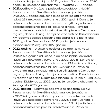
akcionara koji je bio 19. juna 2021. godine. Dividenda za 2020.
godinu je isplaćena akcionarima 31. avgusta 2021. godine.
2021. godina
– Društvo je poslovalo sa dobitkom. Na XIV
Redovnoj sednici Skupštine akcionara koja je održana
29.06.2022. godine odlučeno je da se za isplatu dividendi
izdvoji 25% neto dobiti ostvarene u 2021. godini. Doneta je
odluka da akcionarima bude isplaćeno 5,78 milijardi dinara,
odnosno bruto iznos po akciji od 35,46 dinara. Pravo na
dividendu imaju svi akcionari koji su bili upisani u Centralnom
registru, depou i kliringu hartija od vrednosti na Dan akcionara
XIV redovne sednice Skupštine akcionara koji je bio 19. juna
2022. godine. Dividenda za 2021. godinu je isplaćena
akcionarima 22. avgusta 2022. godine.
2022. godina
– Društvo je poslovalo sa dobitkom. Na XV
Redovnoj sednici Skupštine akcionara koja je održana
29.06.2023. godine odlučeno je da se za isplatu dividendi
izdvoji 25% neto dobiti ostvarene u 2022. godini. Doneta je
odluka da akcionarima bude isplaćeno 23,4 milijardе dinara,
odnosno bruto iznos po akciji od 143,29 dinara. Pravo na
dividendu imaju svi akcionari koji su bili upisani u Centralnom
registru, depou i kliringu hartija od vrednosti na Dan akcionara
XV redovne sednice Skupštine akcionara koji je bio 19. juna 2023.
godine. Dividenda za 2022. godinu je isplaćena akcionarima
24. avgusta 2023. godine.
2023. godina
– Društvo je poslovalo sa dobitkom. Na XVI
Redovnoj sednici Skupštine akcionara koja je održana
27.06.2024. godine odlučeno je da se za isplatu dividendi
izdvoji 25% neto dobiti ostvarene u 2023. godini. Doneta je
odluka da akcionarima bude isplaćeno 10,5 milijardi dinara,
odnosno bruto iznos po akciji od 64,26 dinara. Pravo na