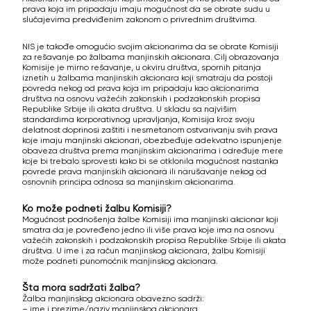
prava koja im pripadaju imaju mogućnost da se obrate sudu u
slučajevima predviđenim zakonom o privrednim društvima.
NIS je takođe omogućio svojim akcionarima da se obrate Komisiji
za rešavanje po žalbama manjinskih akcionara. Cilj obrazovanja
Komisije je mirno rešavanje, u okviru društva, spornih pitanja
iznetih u žalbama manjinskih akcionara koji smatraju da postoji
povreda nekog od prava koja im pripadaju kao akcionarima
društva na osnovu važećih zakonskih i podzakonskih propisa
Republike Srbije ili akata društva. U skladu sa najvišim
standardima korporativnog upravljanja, Komisija kroz svoju
delatnost doprinosi zaštiti i nesmetanom ostvarivanju svih prava
koje imaju manjinski akcionari, obezbeđuje adekvatno ispunjenje
obaveza društva prema manjinskim akcionarima i određuje mere
koje bi trebalo sprovesti kako bi se otklonila mogućnost nastanka
povrede prava manjinskih akcionara ili narušavanje nekog od
osnovnih principa odnosa sa manjinskim akcionarima.
Ko može podneti žalbu Komisiji?
Mogućnost podnošenja žalbe Komisiji ima manjinski akcionar koji
smatra da je povređeno jedno ili više prava koje ima na osnovu
važećih zakonskih i podzakonskih propisa Republike Srbije ili akata
društva. U ime i za račun manjinskog akcionara, žalbu Komisiji
može podneti punomoćnik manjinskog akcionara.
Šta mora sadržati žalba?
Žalba manjinskog akcionara obavezno sadrži:
– ime i prezime/naziv manjinskog akcionara,