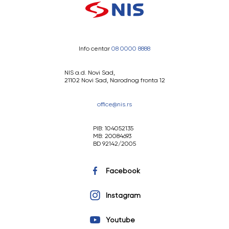
Info centar
08 0000 8888
NIS a.d. Novi Sad,
21102 Novi Sad, Narodnog fronta 12
office@nis.rs
PIB: 104052135
MB: 20084693
BD 92142/2005
Facebook
Instagram
Youtube