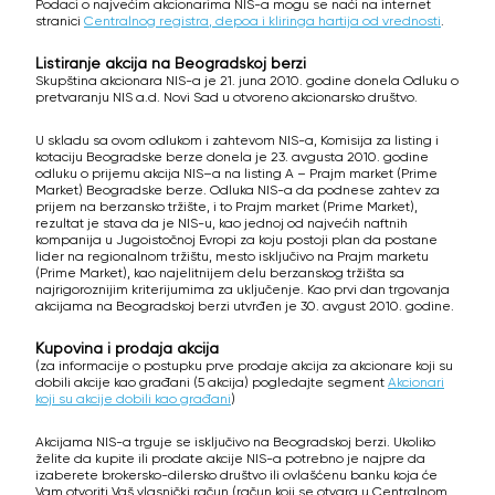
Podaci o najvećim akcionarima NIS-a mogu se naći na internet
stranici
Centralnog registra, depoa i kliringa hartija od vrednosti
.
Listiranje akcija na Beogradskoj berzi
Skupština akcionara NIS-a je 21. juna 2010. godine donela Odluku o
pretvaranju NIS a.d. Novi Sad u otvoreno akcionarsko društvo.
U skladu sa ovom odlukom i zahtevom NIS-a, Komisija za listing i
kotaciju Beogradske berze donela je 23. avgusta 2010. godine
odluku o prijemu akcija NIS–a na listing A – Prajm market (Prime
Market) Beogradske berze. Odluka NIS-a da podnese zahtev za
prijem na berzansko tržište, i to Prajm market (Prime Market),
rezultat je stava da je NIS-u, kao jednoj od najvećih naftnih
kompanija u Jugoistočnoj Evropi za koju postoji plan da postane
lider na regionalnom tržištu, mesto isključivo na Prajm marketu
(Prime Market), kao najelitnijem delu berzanskog tržišta sa
najrigoroznijim kriterijumima za uključenje. Kao prvi dan trgovanja
akcijama na Beogradskoj berzi utvrđen je 30. avgust 2010. godine.
Kupovina i prodaja akcija
(za informacije o postupku prve prodaje akcija za akcionare koji su
dobili akcije kao građani (5 akcija) pogledajte segment
Akcionari
koji su akcije dobili kao građani
)
Akcijama NIS-a trguje se isključivo na Beogradskoj berzi. Ukoliko
želite da kupite ili prodate akcije NIS-a potrebno je najpre da
izaberete brokersko-dilersko društvo ili ovlašćenu banku koja će
Vam otvoriti Vaš vlasnički račun (račun koji se otvara u Centralnom