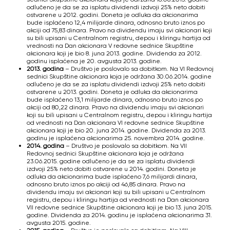
odlučeno je da se za isplatu dividendi izdvoji 25% neto dobiti
ostvarene u 2012. godini. Doneta je odluka da akcionarima
bude isplaćeno 12,4 milijarde dinara, odnosno bruto iznos po
akciji od 75,83 dinara. Pravo na dividendu imaju svi akcionari koji
su bili upisani u Centralnom registru, depou i kliringu hartija od
vrednosti na Dan akcionara V redovne sednice Skupštine
akcionara koji je bio 8. juna 2013. godine. Dividenda za 2012.
godinu isplaćena je 20. avgusta 2013. godine.
2013. godina
– Društvo je poslovalo sa dobitkom. Na VI Redovnoj
sednici Skupštine akcionara koja je održana 30.06.2014. godine
odlučeno je da se za isplatu dividendi izdvoji 25% neto dobiti
ostvarene u 2013. godini. Doneta je odluka da akcionarima
bude isplaćeno 13,1 milijarde dinara, odnosno bruto iznos po
akciji od 80,22 dinara. Pravo na dividendu imaju svi akcionari
koji su bili upisani u Centralnom registru, depou i kliringu hartija
od vrednosti na Dan akcionara VI redovne sednice Skupštine
akcionara koji je bio 20. juna 2014. godine. Dividenda za 2013.
godinu je isplaćena akcionarima 25. novembra 2014. godine
.
2014. godina
– Društvo je poslovalo sa dobitkom. Na VII
Redovnoj sednici Skupštine akcionara koja je održana
23.06.2015. godine odlučeno je da se za isplatu dividendi
izdvoji 25% neto dobiti ostvarene u 2014. godini. Doneta je
odluka da akcionarima bude isplaćeno 7,6 milijardi dinara,
odnosno bruto iznos po akciji od 46,85 dinara. Pravo na
dividendu imaju svi akcionari koji su bili upisani u Centralnom
registru, depou i kliringu hartija od vrednosti na Dan akcionara
VII redovne sednice Skupštine akcionara koji je bio 13. juna 2015.
godine. Dividenda za 2014. godinu je isplaćena akcionarima 31.
avgusta 2015. godine.