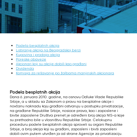
Podela besplatnih akcija
Listiranje akcija na Beogradskoj berzi
Kupovina i prodaja akcija
Poreske obaveze
Akcionari koji su akcije dobili kao građani
Dividenda
Komisija za rešavanje po žalbama manjinskih akcionara
Podela besplatnih akcija
Dana 6. januara 2010. godine, na osnovu Odluke Vlade Republike
Srbije, a u skladu sa Zakonom o pravu na besplatne akcije i
novčanu naknadu koju građani ostvaruju u postupku privatizacije,
na građane Republike Srbije, nosioce prava, kao i zaposlene i
bivše zaposlene Društva prenet je određeni broj akcija NIS-a koje
su prethodno bile u vlasništvu Republike Srbije. Celokupnu
proceduru podele besplatnih akcija sproveli su organi Republike
Srbije, a broj akcija koji su građani, zaposleni i bivši zaposleni
dobili ovim putem utvrđen ja od strane Agencije za privatizaciju.