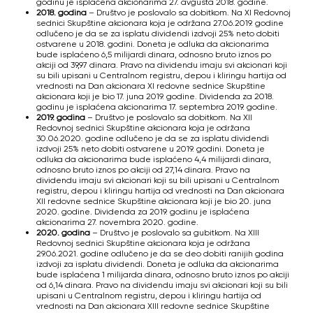
godinu je isplaćena akcionarima 27. avgusta 2018. godine.
2018. godina
– Društvo je poslovalo sa dobitkom. Na XI Redovnoj
sednici Skupštine akcionara koja je održana 27.06.2019. godine
odlučeno je da se za isplatu dividendi izdvoji 25% neto dobiti
ostvarene u 2018. godini. Doneta je odluka da akcionarima
bude isplaćeno 6,5 milijardi dinara, odnosno bruto iznos po
akciji od 39,97 dinara. Pravo na dividendu imaju svi akcionari koji
su bili upisani u Centralnom registru, depou i kliringu hartija od
vrednosti na Dan akcionara XI redovne sednice Skupštine
akcionara koji je bio 17. juna 2019. godine. Dividenda za 2018.
godinu je isplaćena akcionarima 17. septembra 2019. godine.
2019. godina
– Društvo je poslovalo sa dobitkom. Na XII
Redovnoj sednici Skupštine akcionara koja je održana
30.06.2020. godine odlučeno je da se za isplatu dividendi
izdvoji 25% neto dobiti ostvarene u 2019. godini. Doneta je
odluka da akcionarima bude isplaćeno 4,4 milijardi dinara,
odnosno bruto iznos po akciji od 27,14 dinara. Pravo na
dividendu imaju svi akcionari koji su bili upisani u Centralnom
registru, depou i kliringu hartija od vrednosti na Dan akcionara
XII redovne sednice Skupštine akcionara koji je bio 20. juna
2020. godine. Dividenda za 2019. godinu je isplaćena
akcionarima 27. novembra 2020. godine.
2020. godina
– Društvo je poslovalo sa gubitkom. Na XIII
Redovnoj sednici Skupštine akcionara koja je održana
29.06.2021. godine odlučeno je da se deo dobiti ranijih godina
izdvoji za isplatu dividendi. Doneta je odluka da akcionarima
bude isplaćenа 1 milijarda dinara, odnosno bruto iznos po akciji
od 6,14 dinara. Pravo na dividendu imaju svi akcionari koji su bili
upisani u Centralnom registru, depou i kliringu hartija od
vrednosti na Dan akcionara XIII redovne sednice Skupštine