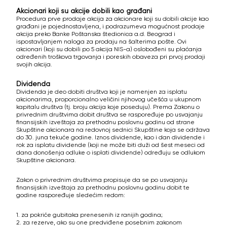
Akcionari koji su akcije dobili kao građani
Procedura prve prodaje akcija za akcionare koji su dobili akcije kao
građani je pojednostavljena, i podrazumeva mogućnost prodaje
akcija preko Banke Poštanska štedionica a.d. Beograd i
ispostavljanjem naloga za prodaju na šalterima pošte. Ovi
akcionari (koji su dobili po 5 akcija NIS-a) oslobođeni su plaćanja
određenih troškova trgovanja i poreskih obaveza pri prvoj prodaji
svojih akcija.
Dividenda
Dividenda je deo dobiti društva koji je namenjen za isplatu
akcionarima, proporcionalno veličini njihovog učešća u ukupnom
kapitalu društva (tj. broju akcija koje poseduju). Prema Zakonu o
privrednim društvima dobit društva se raspoređuje po usvajanju
finansijskih izveštaja za prethodnu poslovnu godinu od strane
Skupštine akcionara na redovnoj sednici Skupštine koja se održava
do 30. juna tekuće godine. Iznos dividende, kao i dan dividende i
rok za isplatu dividende (koji ne može biti duži od šest meseci od
dana donošenja odluke o isplati dividende) određuju se odlukom
Skupštine akcionara.
Zakon o privrednim društvima propisuje da se po usvajanju
finansijskih izveštaja za prethodnu poslovnu godinu dobit te
godine raspoređuje sledećim redom:
1. za pokriće gubitaka prenesenih iz ranijih godina;
2. za rezerve, ako su one predviđene posebnim zakonom