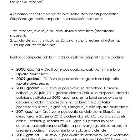
(zakonske rezerve).
Ako nakon raspoređivanja za ove svrhe deo dobiti preostane,
Skupština ga može raspodeliti za sledeće namene:
1. za rezerve, ako ih je društvo utvrdilo statutom (statutarne
rezerve);
2. za dividendu, u skladu sa Zakonom o privrednim društvima,
3. za isplatu zaposlenima.
Podaci o raspodeli dobiti i pokriću gubitka za prethodne godine:
2008. godina
– Društvo je poslovalo sa gubitkom i nije bilo
isplate dividende.
2009. godina
– Društvo je poslovalo sa gubitkom i nije bilo
isplate dividende.
2010. godina
– Društvo je poslovalo sa dobitkom. Upravni
odbor* je 27. jula 2011. godine doneo Odluku o raspodeli dobiti i
pokriću gubitaka za 2010. godinu prema kojoj se celokupna
ostvarena dobit raspoređuje na pokrivanje gubitaka
prenesenih iz ranijih godina, i stoga nije bilo isplate dividende.
2011. godina
– Društvo je poslovalo sa dobitkom. Skupština
akcionara je 25. juna 2012. godine donela Odluku o raspodeli
dobiti i pokriću gubitaka za 2011. godinu prema kojoj se
celokupna dobit raspoređuje na pokrivanje gubitaka prenetih
iz ranijih godina, i stoga nije bilo isplate dividende.
2012. godina
– Društvo je poslovalo sa dobitkom. Na V Redovnoj
sednici Skupštine akcionara koja je održana 18.06.2013. godine