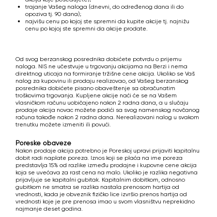
trajanje Vašeg naloga (dnevni, do određenog dana ili do
opoziva tj. 90 dana);
najvišu cenu po kojoj ste spremni da kupite akcije tj. najnižu
cenu po kojoj ste spremni da akcije prodate.
Od svog berzanskog posrednika dobićete potvrdu o prijemu
naloga. NIS ne učestvuje u trgovanju akcijama na Berzi i nema
direktnog uticaja na formiranje tržišne cene akcija. Ukoliko se Vaš
nalog za kupovinu ili prodaju realizovao, od Vašeg berzanskog
posrednika dobićete pisano obaveštenje sa obračunatim
troškovima trgovanja. Kupljene akcije naći će se na Vašem
vlasničkom računu uobičajeno nakon 2 radna dana, a u slučaju
prodaje akcija novac možete podići sa svog namenskog novčanog
računa takođe nakon 2 radna dana. Nerealizovani nalog u svakom
trenutku možete izmeniti ili povući.
Poreske obaveze
Nakon prodaje akcija potrebno je Poreskoj upravi prijaviti kapitalnu
dobit radi naplate poreza. Iznos koji se plaća na ime poreza
predstavlja 15% od razlike između prodajne i kupovne cene akcija
koja se uvećava za rast cena na malo. Ukoliko je razlika negativna
prijavljuje se kapitalni gubitak. Kapitalnim dobitkom, odnosno
gubitkom ne smatra se razlika nastala prenosom hartija od
vrednosti, kada je obveznik fizičko lice izvršio prenos hartija od
vrednosti koje je pre prenosa imao u svom vlasništvu neprekidno
najmanje deset godina.