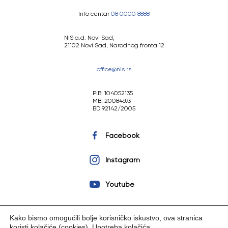
Info centar
08 0000 8888
NIS a.d. Novi Sad,
21102 Novi Sad, Narodnog fronta 12
office@nis.rs
PIB: 104052135
MB: 20084693
BD 92142/2005
Facebook
Instagram
Youtube
Kako bismo omogućili bolje korisničko iskustvo, ova stranica
koristi kolačiće (cookies).
Upotreba kolačića