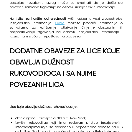
postojao nezakonit razlog može se smatrati da je došlo do
povrede zabrane trgovanja na osnovu insajderskih informacija.
Komisija za hartije od vrednosti
vrši nadzor u vezi zloupotrebe
insajderskih informacija.
Ovde
možete pronaći informacije o
sankcijama za korišćenje, otkrivanje, činjenje dostupnim ili
preporučivanje trgovanja na osnovu insajderskih informacija i
kaznama u slučaju nepoštovanja obaveza.
DODATNE OBAVEZE ZA LICE KOJE
OBAVLJA DUŽNOST
RUKOVODIOCA I SA NJIME
POVEZANIH LICA
Lice koje obavlja dužnost rukovodioca je:
član organa upravljanja NIS a.d. Novi Sad;
izvršni rukovodilac koji ima redovan pristup insajderskim
informacijama koje se posredno ili neposredno odnose na NIS
a.d. Novi Sad, kao i mogućnost donošenja odluka koje mogu