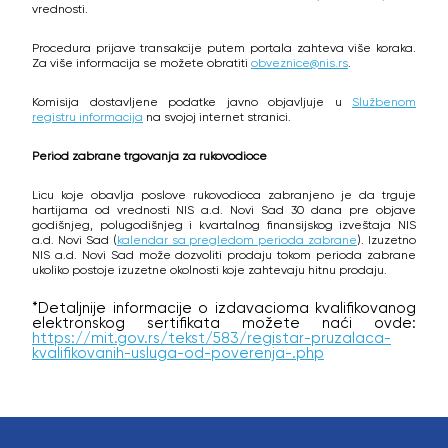
vrednosti.
Procedura prijave transakcije putem portala zahteva više koraka.
Za više informacija se možete obratiti
obveznice@nis.rs
.
Komisija dostavljene podatke javno objavljuje u
Službenom
registru informacija
na svojoj internet stranici.
Period zabrane trgovanja za rukovodioce
Licu koje obavlja poslove rukovodioca zabranjeno je da trguje
hartijama od vrednosti NIS a.d. Novi Sad 30 dana pre objave
godišnjeg, polugodišnjeg i kvartalnog finansijskog izveštaja NIS
a.d. Novi Sad (
kalendar sa pregledom perioda zabrane
). Izuzetno
NIS a.d. Novi Sad može dozvoliti prodaju tokom perioda zabrane
ukoliko postoje izuzetne okolnosti koje zahtevaju hitnu prodaju.
*Detaljnije informacije o izdavacioma kvalifikovanog
elektronskog sertifikata možete naći ovde:
https://mit.gov.rs/tekst/583/registar-pruzalaca-
kvalifikovanih-usluga-od-poverenja-.php