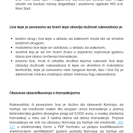
uticati na budući razvoj događaja i poslovne izglede NIS a.d.
Novi Sad.
Lice koje je povezano sa licem koje obavlja dužnost rukovodioca je:
bračni drug i lice koje u skladu sa zakonom može da se smatra
bračnim drugom;
maloletno lice koje on izdržava, u skladu sa zakonom;
srodnik koji je sa tim licem živeo u zajednici najmanje godinu
dana pre dana izvršenja transakcije;
pravno lice, trust ili ortačko društvo kojima rukovodi lice koje
obavlja dužnosti rukovodioca ili koje on direktno ili indirektno
kontroliše, koje je osnovano radi njegove koristi, kao i lice čiji je
ekonomski interes značajno sličan interesu tog rukovodioca.
Obaveza obaveštavanja o transakcijama
Rukovodilac ili povezano lice je dužno da obavesti Komisiju za
hartije od vrednosti nakon što ukupan iznos transakcija u jednoj
kalendarskoj godini dosegne prag od 5.000 evra, o svakoj sledećoj
transakciji u roku od 3 radna dana od dana transakcije. Prijava
transakcija se vrši na obrascu Komisije za hartije od vrednosti
„INS
22“
u elektronskoj formi u PDF formatu uz potpis kvalifikovanim
elektronskim sertifikatom* putem portala Komisije za hartije od