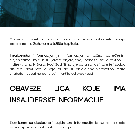
Obaveze i sankcije u vezi zloupotrebe insajderskih informacija
propisane su
Zakonom o tržištu kapitala.
Insajderska informacija
je informacija o tačno određenim
činjenicama koje nisu javno objavljene, odnose se direktno ili
indirektno na NIS a.d. Novi Sad ili hartije od vrednosti koje je izadao
NIS a.d. Novi Sad, a koje bi, da su objavljene verovatno imale
značajan uticaj na cenu ovih hartija od vrednosti.
OBAVEZE LICA KOJE IMA
INSAJDERSKE INFORMACIJE
Lice kome su dostupne insajderske informacije
je svako lice koje
poseduje insajderske informacije putem: