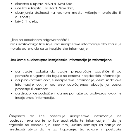
članstva u upravi NIS a.d. Novi Sad;
učešća u kapitalu NIS a.d. Novi Sad;
obavljanja dužnosti na radnom mestu, vršenjem profesije ili
dužnosti;
krivičnih dela,
(„lice sa posebnom odgovornošću“),
kao i svako drugo lice koje ima insajderske informacije ako zna ili je
moralo da zna da su to insajderske informacije.
Licu kome su dostupne insajderske informacije je zabranjeno:
da trguje, pokuša da trguje, preporučuje, podstiče ili da
pomaže drugome da trguje na osnovu insajderskih informacija;
da protivpravno otkrije insajderske informacije, osim kada ove
informacije otkrije kao deo uobičajenog obavljanja posla,
profesije ili dužnosti;
da drugo lice podstiče ili da mu pomaže da protivpravno otkrije
insajderske informacije.
Činjenica da lice poseduje insajderske informacije ne
podrazumeva da je to lice upotrebilo te informacije ili da je
trgovalo na osnovu njih. Međutim, ukoliko Komisija za hartije od
vrednosti utvrdi da je za trgovanje, transakcije ili postupke