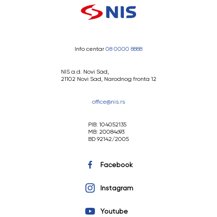
Info centar
08 0000 8888
NIS a.d. Novi Sad,
21102 Novi Sad, Narodnog fronta 12
office@nis.rs
PIB: 104052135
MB: 20084693
BD 92142/2005
Facebook
Instagram
Youtube