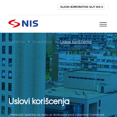
GLAVNI KORPORATIVNI SAJT NIS-A
Početna
Investitori
Uslovi korišćenja
Pretraži
PRETRAŽI
Uslovi korišćenja
„Materijal/sadržaj na sajtu je dostupan pod uslovima Commons