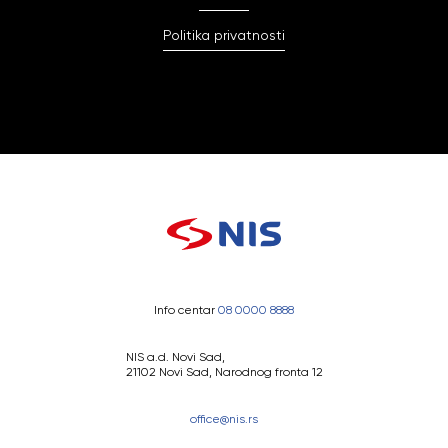
Politika privatnosti
Info centar
08 0000 8888
NIS a.d. Novi Sad,
21102 Novi Sad, Narodnog fronta 12
office@nis.rs