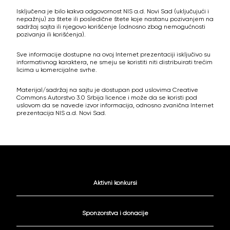
Isključena je bilo kakva odgovornost NIS a.d. Novi Sad (uključujući i
nepažnju) za štete ili posledične štete koje nastanu pozivanjem na
sadržaj sajta ili njegovo korišćenje (odnosno zbog nemogućnosti
pozivanja ili korišćenja).
Sve informacije dostupne na ovoj Internet prezentaciji isključivo su
informativnog karaktera, ne smeju se koristiti niti distribuirati trećim
licima u komercijalne svrhe.
Materijal/sadržaj na sajtu je dostupan pod uslovima Creative
Commons Autorstvo 3.0 Srbija licence i može da se koristi pod
uslovom da se navede izvor informacija, odnosno zvanična Internet
prezentacija NIS a.d. Novi Sad.
Aktivni konkursi
Sponzorstva i donacije