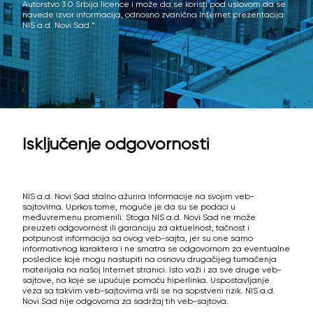
Autorstvo 3.0 Srbija licence i može da se koristi pod uslovom da se
navede izvor informacija, odnosno zvanična Internet prezentacija
NIS a.d. Novi Sad.“
Isključenje odgovornosti
NIS a.d. Novi Sad stalno ažurira informacije na svojim veb-
sajtovima. Uprkos tome, moguće je da su se podaci u
međuvremenu promenili. Stoga NIS a.d. Novi Sad ne može
preuzeti odgovornost ili garanciju za aktuelnost, tačnost i
potpunost informacija sa ovog veb-sajta, jer su one samo
informativnog karaktera i ne smatra se odgovornom za eventualne
posledice koje mogu nastupiti na osnovu drugačijeg tumačenja
materijala na našoj Internet stranici. Isto važi i za sve druge veb-
sajtove, na koje se upućuje pomoću hiperlinka. Uspostavljanje
veza sa takvim veb-sajtovima vrši se na sopstveni rizik. NIS a.d.
Novi Sad nije odgovorna za sadržaj tih veb-sajtova.