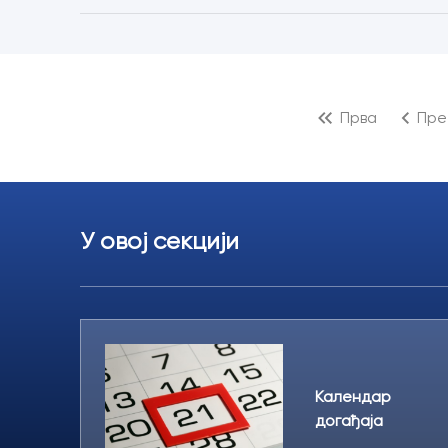
Прва
Пре
У овој секцији
Календар
догађаја