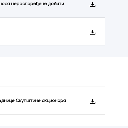
 износа нераспоређене добити
седнице Скупштине акционара