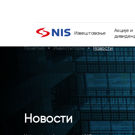
Акције и
Извештавање
дивиден
Почетна
Инвеститори
Новости
Акције и
Презентације
Претражи
Дивиден
Извештаји о пословању
Финансијски извештаји
Извештаји ревизора
ПРЕТРАЖИ
Новости
Обавезне информације
Информатор