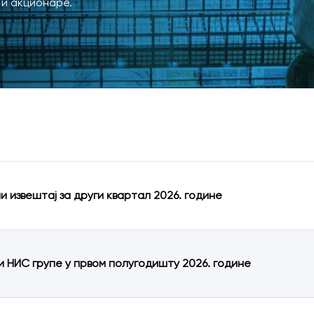
 и акционаре.
Одбор директ
Екстерни реви
Послови са ли
и извештај за други квартал 2026. године
и НИС групе у првом полугодишту 2026. године