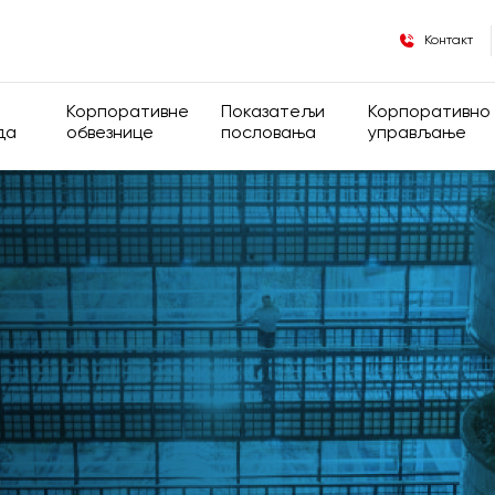
Контакт
Корпоративне
Показатељи
Корпоративно
да
обвезнице
пословања
управљање
 власничка структура
Опште информације
Финансијски показатељи
Корпоративно
де
Информације за инсајдере
Оперативни показатељи
Група
Регулатива
Општа акта Д
Кодекс корпор
управљања
Скупштина ак