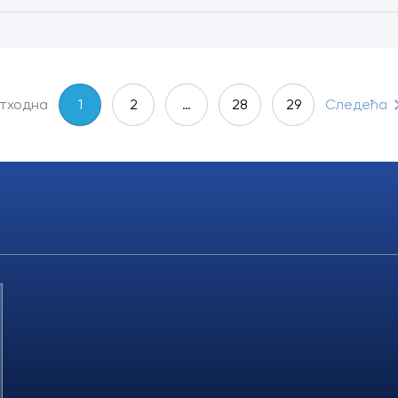
тходна
1
2
…
28
29
Следећа