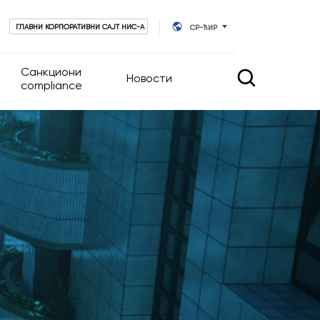
ГЛАВНИ КОРПОРАТИВНИ САЈТ НИС-А
СР-ЋИР
Санкциони
Новости
compliance
 управљање
Новости
Календар догађаја
руштва
ативног
ционара