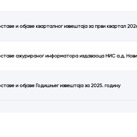
оставе и објаве кварталног извештаја за први квартал 202
оставе ажурираног информатора издаваоца НИС а.д. Нов
оставе и објаве Годишњег извештаја за 2025. годину