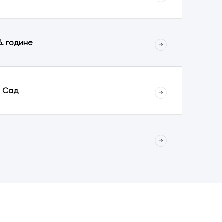
6. године
и Сад