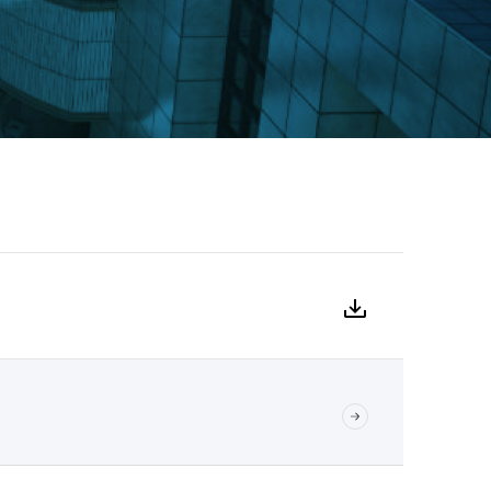
ора
зор
чним интересом