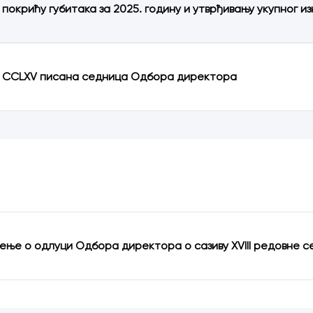
 покрићу губитака за 2025. годину и утврђивању укупног
 CCLXV писана седница Одбора директора
ње о одлуци Одбора директора о сазиву XVIII редовне 