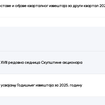
оставе и објаве кварталног извештаја за други квартал 20
XVIII редовна седница Скупштине акционара
 усвајању Годишњег извештаја за 2025. годину