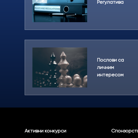
Регулатива
Послови са
личним
интересом
Активни конкурси
Спонзорств