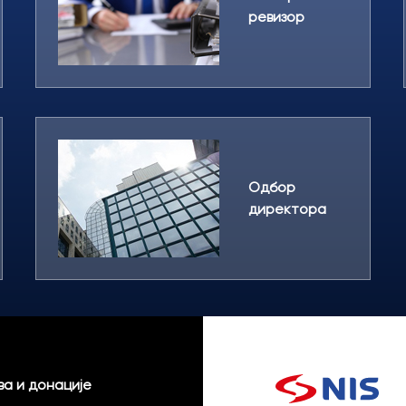
ревизор
Одбор
директора
а и донације