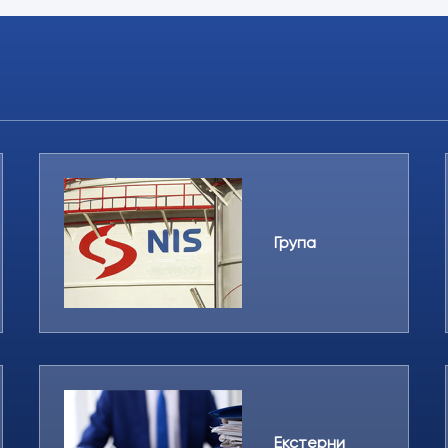
Група
Екстерни