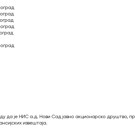
еоград
еоград
еоград
еоград
еоград
еоград
ду да је НИС а.д. Нови Сад јавно акционарско друштво, п
нсијских извештаја.