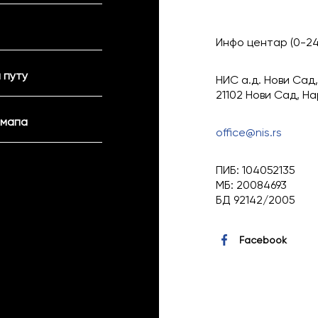
Инфо центар (0-2
 путу
НИС а.д. Нови Сад,
21102 Нови Сад, Н
 мапа
office@nis.rs
ПИБ: 104052135
МБ: 20084693
БД 92142/2005
Facebook