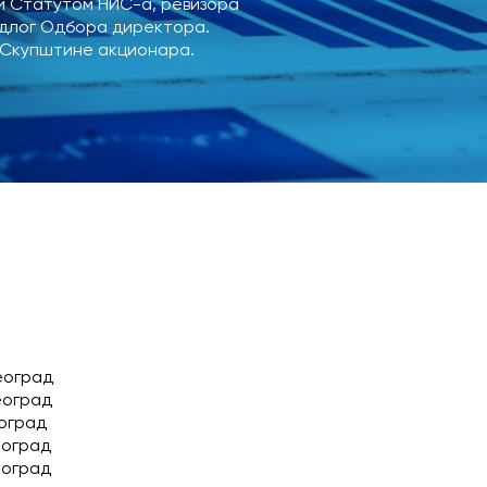
и Статутом НИС-а, ревизора
едлог Одбора директора.
 Скупштине акционара.
Одбор директ
Екстерни реви
Послови са ли
Београд
еоград
еоград
еоград
еоград