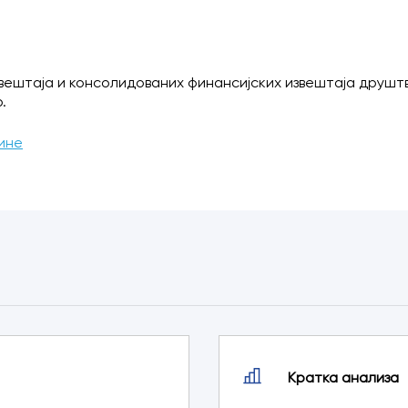
извештаја и консолидованих финансијских извештаја друшт
.
дине
Кратка aнализа