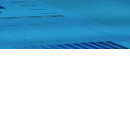
ора
зор
чним интересом