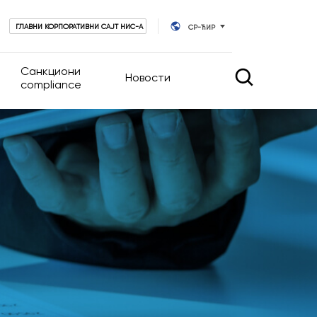
ГЛАВНИ КОРПОРАТИВНИ САЈТ НИС-А
СР-ЋИР
Санкциони
Новости
compliance
 управљање
Новости
Календар догађаја
руштва
ативног
ционара