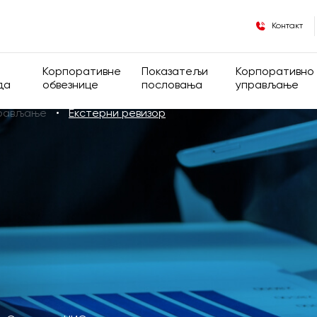
Контакт
Корпоративне
Показатељи
Корпоративно
да
обвезнице
пословања
управљање
прављање
Екстерни ревизор
 власничка структура
Опште информације
Финансијски показатељи
Корпоративно
де
Информације за инсајдере
Оперативни показатељи
Група
Регулатива
Општа акта Д
Кодекс корпор
управљања
Скупштина ак