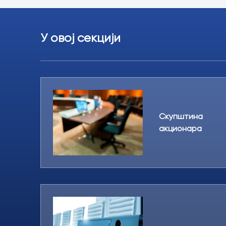
У овој секцији
Скупштина
акционара