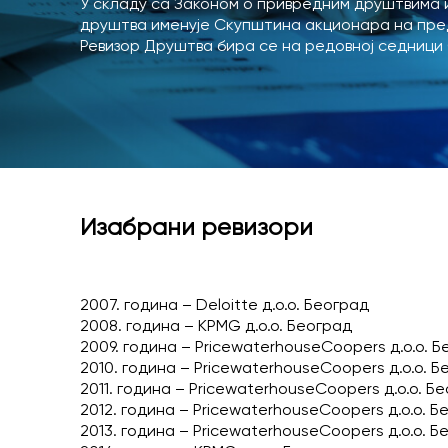
У складу са Законом о привредним друштвима 
друштва именује Скупштина акционара на пр
Ревизор Друштва бира се на редовној седници
Изабрани ревизори
2007. година – Deloitte д.о.о. Београд
2008. година – KPMG д.о.о. Београд
2009. година – PricewaterhouseCoopers д.о.о. 
2010. година – PricewaterhouseCoopers д.о.о. Б
2011. година – PricewaterhouseCoopers д.о.о. Б
2012. година – PricewaterhouseCoopers д.о.о. Б
2013. година – PricewaterhouseCoopers д.о.о. Б