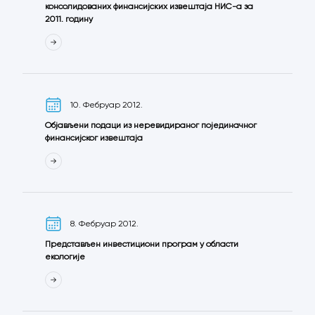
консолидованих финансијских извештаја НИС-а за
2011. годину
10. Фебруар 2012.
Објављени подаци из неревидираног појединачног
финансијског извештаја
8. Фебруар 2012.
Представљен инвестициони програм у области
екологије