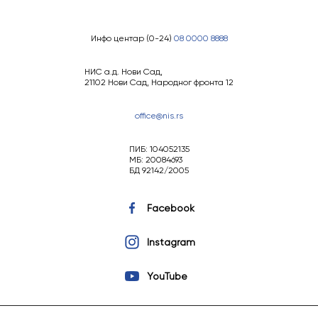
Инфо центар (0-24)
08 0000 8888
НИС а.д. Нови Сад,
21102 Нови Сад, Народног фронта 12
office@nis.rs
ПИБ: 104052135
МБ: 20084693
БД 92142/2005
Facebook
Instagram
YouTube