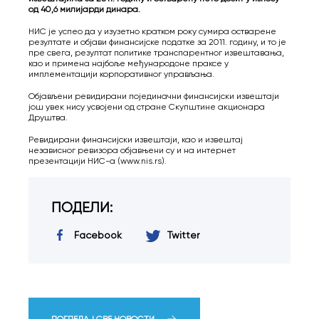
од 40,6 милијарди динара.
НИС је успео да у изузетно кратком року сумира остварене
резултате и објави финансијске податке за 2011. годину, и то је
пре свега, резултат политике транспарентног извештавања,
као и примена најбоље међународоне праксе у
имплементацији корпоративног управљања.
Објављени ревидирани појединачни финансијски извештаји
још увек нису усвојени од стране Скупштине акционара
Друштва.
Ревидирани финансијски извештаји, као и извештај
независног ревизора објавњени су и на интернет
презентацији НИС-а (www.nis.rs).
ПОДЕЛИ:
Facebook
Twitter
ПОГЛЕДАЈ СВЕ НОВОСТИ