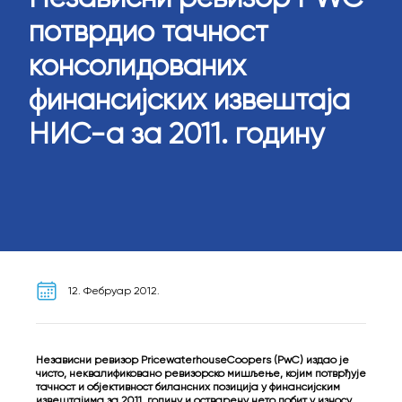
потврдио тачност
консолидованих
финансијских извештаја
НИС-а за 2011. годину
12. Фебруар 2012.
Независни ревизор PricewaterhouseCoopers (PwC) издао је
чисто, неквалификовано ревизорско мишљење, којим потврђује
тачност и објективност билансних позиција у финансијским
извештајима за 2011. годину и остварену нето добит у износу