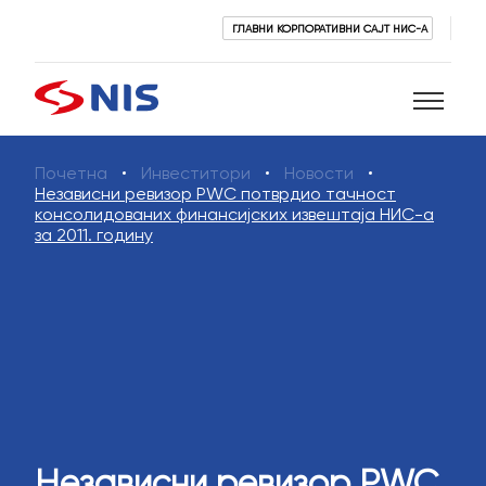
ГЛАВНИ КОРПОРАТИВНИ САЈТ НИС-А
Почетна
Инвеститори
Новости
Претражи
Независни ревизор PWC потврдио тачност
консолидованих финансијских извештаја НИС-а
за 2011. годину
ПРЕТРАЖИ
Независни ревизор PWC