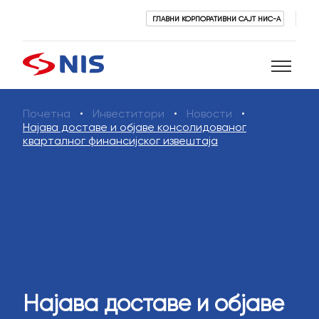
ГЛАВНИ КОРПОРАТИВНИ САЈТ НИС-А
Почетна
Инвеститори
Новости
Претражи
Најава доставе и објаве консолидованог
кварталног финансијског извештаја
ПРЕТРАЖИ
Најава доставе и објаве