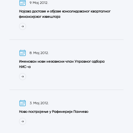
9. Мај 2012.
Најава доставе и објаве консолидованог кварталног
финансијског извештаја
8. Мај 2012.
Именован нови независни члан Управног одбора
НИС-а
3. Мај 2012.
Ново постројење у Рафинерији Панчево