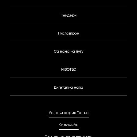
Тендери
Нисгазпром
Са нама на путу
NISOTEC
Дигитална мапа
Услови коришћења
Колачићи