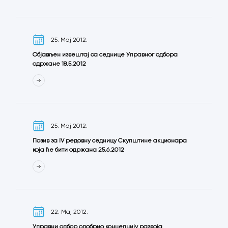
25. Мај 2012.
Објављен извештај са седнице Управног одбора
одржане 18.5.2012
25. Мај 2012.
Позив за IV редовну седницу Скупштине акционара
која ће бити одржана 25.6.2012
22. Мај 2012.
Управни одбор одобрио концепцију развоја