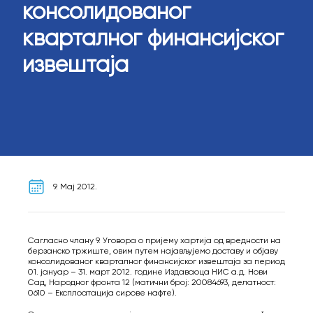
консолидованог
кварталног финансијског
извештаја
9. Мај 2012.
Сагласно члану 9. Уговора о пријему хартија од вредности на
берзанско тржиште, овим путем најављујемо доставу и објаву
консолидованог кварталног финансијског извештаја за период
01. јануар – 31. март 2012. године Издаваоца НИС а.д. Нови
Сад, Народног фронта 12 (матични број: 20084693, делатност:
0610 – Експлоатација сирове нафте).