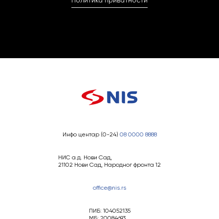
Политика приватности
Инфо центар (0-24)
08 0000 8888
НИС а.д. Нови Сад,
21102 Нови Сад, Народног фронта 12
office@nis.rs
ПИБ: 104052135
МБ: 20084693