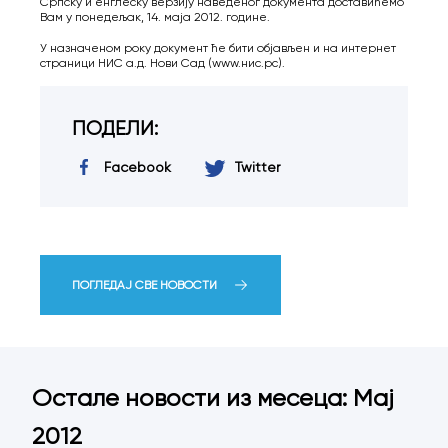
Српску и енглеску верзију наведеног документа доставићемо
Вам у понедељак, 14. маја 2012. године.
У назначеном року документ ће бити објављен и на интернет
страници НИС а.д. Нови Сад (www.нис.рс).
ПОДЕЛИ:
Facebook
Twitter
ПОГЛЕДАЈ СВЕ НОВОСТИ
Остале новости из месеца: Мај
2012