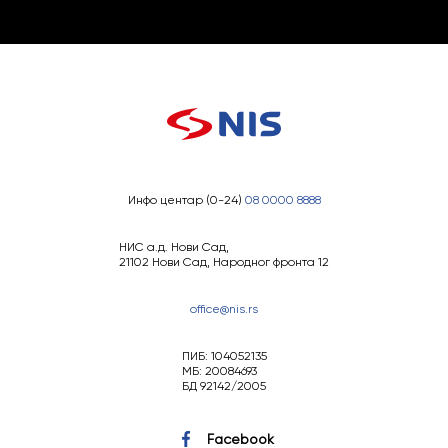
Инфо центар (0-24)
08 0000 8888
НИС а.д. Нови Сад,
21102 Нови Сад, Народног фронта 12
office@nis.rs
ПИБ: 104052135
МБ: 20084693
БД 92142/2005
Facebook