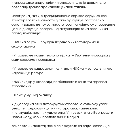
и управљање индустријским отпадом, што је допринело
повећању транспарентности у извештавању.
Истог дана, НИС је традиционално одржао форум за све
заинтересоване јавности, у оквиру којег је паралелно
организовано пет округлих столова, на којима су спроведене
јавне дискусије поводом најактуелнијих тема везаних за
развој компаније:
• НИС на берзи – поуздан партнер инвеститорима и
акционарима
• Управљање новим технологијама – Увођење иновација у
свим сферама пословања
• Управљање кадровском политиком НИС-а – запослени као
најважнији ресурс
• НИС лидер у екологији, безбедности и заштити здравља
запослених
• Жене у мушкој бизнису
У дијалогу на свих пет округлих столова активно су узели
учешће представници министарстава, надлежних
институција, нафтних удружења, Универзитета у Београду и
Новом Саду, као и представници медија.
Комплетан извештај може се преузети са сајта компаније: