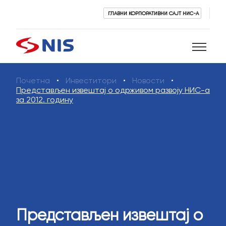
ГЛАВНИ КОРПОРАТИВНИ САЈТ НИС-А
Почетна
Инвеститори
Новости
Претражи
Представљен извештај о одрживом развоју НИС-а
за 2012. годину
ПРЕТРАЖИ
Представљен извештај о