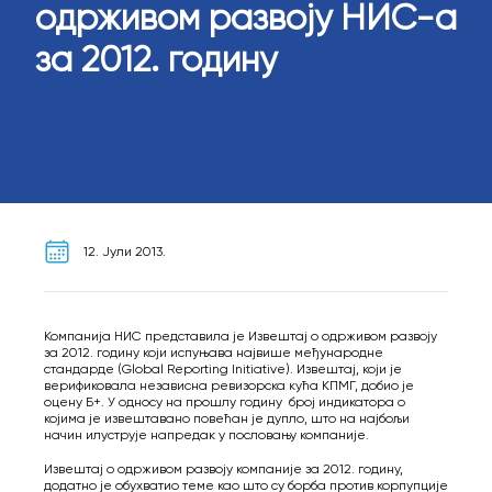
одрживом развоју НИС-а
за 2012. годину
12. Јули 2013.
Компанија НИС представила је Извештај о одрживом развоју
за 2012. годину који испуњава највише међународне
стандарде (Global Reporting Initiative). Извештај, који је
верификовала независна ревизорска кућа КПМГ, добио је
оцену Б+. У односу на прошлу годину број индикатора о
којима је извештавано повећан је дупло, што на најбољи
начин илуструје напредак у пословању компаније.
Извештај о одрживом развоју компаније за 2012. годину,
додатно је обухватио теме као што су борба против корпупције