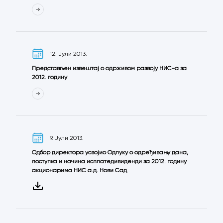
12. Јули 2013.
Представљен извештај о одрживом развоју НИС-а за
2012. годину
9. Јули 2013.
Одбор директора усвојио Одлуку о одређивању дана,
поступка и начина исплатедивиденди за 2012. годину
акционарима НИС а.д. Нови Сад