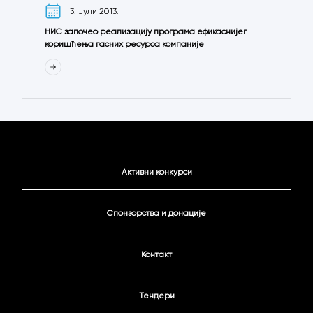
3. Јули 2013.
НИС започео реализацију програма ефикаснијег
коришћења гасних ресурса компаније
Активни конкурси
Спонзорства и донације
Контакт
Тендери