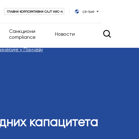
ГЛАВНИ КОРПОРАТИВНИ САЈТ НИС-А
СР-ЋИР
Санкциони
Новости
compliance
инерије у Панчеву
 управљање
Новости
Календар догађаја
руштва
ативног
дних капацитета
ционара