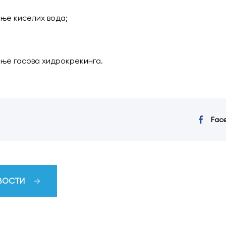
ање киселих вода;
ање гасова хидрокрекинга.
Fac
ОВОСТИ