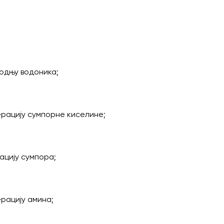
водњу водоника;
ерацију сумпорне киселине;
ацију сумпора;
ерацију амина;