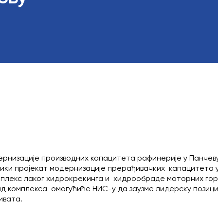
Одбор директ
Екстерни реви
Послови са ли
ернизације производних капацитета рафинерије у Панчев
лики пројекат модернизације прерађивачких капацитета у 
мплекс лаког хидрокрекинга и хидрообраде моторних гор
д комплекса омогућиће НИС-у да заузме лидерску позици
ивата.