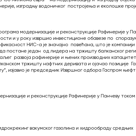
ерије, изградњу водоничког постројења и еколошке прој
ограма модернизације и реконструкције Рафинерије у Па
ости и у року извршио инвестиционе обавезе по споразум
фикасност НИС-а је значајно повећана, што је компанији
 да постане један од лидера на тржишту балканског рег
даљег развоја рафинерије и њених производних капацитет
лканском тржишту нафтних деривата и ојачао позиције Г
”, изјавио је председник Извршног одбора Гаспром њефт
ернизације и реконструкције Рафинерије у Панчеву током
хидрокрекинг вакумског газолина и хидрообраду средњих