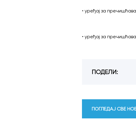
• уређај за пречишћав
• уређај за пречишћав
ПОДЕЛИ:
ПОГЛЕДАЈ СВЕ Н