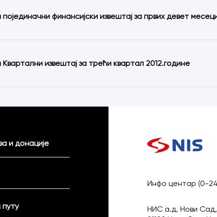
 појединачни финансијски извештај за првих девет месеци
 Квартални извештај за трећи квартал 2012.године
а и донације
Инфо центар (0-2
 путу
НИС а.д. Нови Сад,