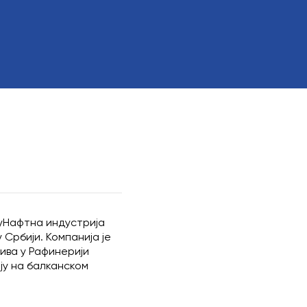
ора
зор
чним интересом
уНафтна индустрија
Србији. Компанија је
ива у Рафинерији
ју на балканском