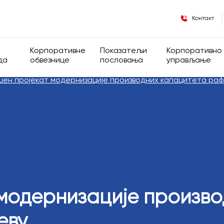
Контакт
Корпоративне
Показатељи
Корпоративно
да
обвезнице
пословања
управљање
ен пројекат модернизације производних капацитета раф
 власничка структура
Опште информације
Финансијски показатељи
Корпоративно
де
Информације за инсајдере
Оперативни показатељи
Група
Регулатива
Општа акта Д
Кодекс корпор
модернизације произво
управљања
еву
Скупштина ак