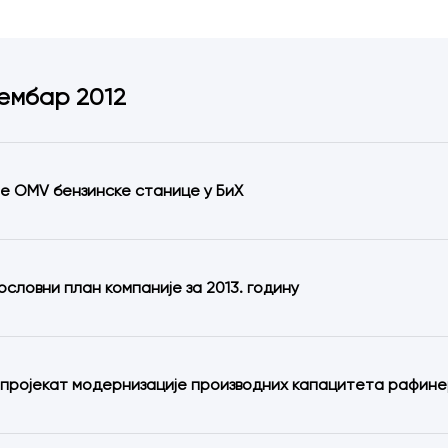
ембар 2012
је OMV бензинске станице у БиХ
ословни план компаније за 2013. годину
пројекат модернизације производних капацитета рафинер