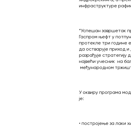
инфраструктуре рафин
“Успешан завршетак пр
Гаспром њефт у потпун
протекле три године е
да остварује приход и
разрађује стратегију 
највећи учесник на ба
међународном тржишту
У оквиру програма мод
је:
• постројење за лаки 