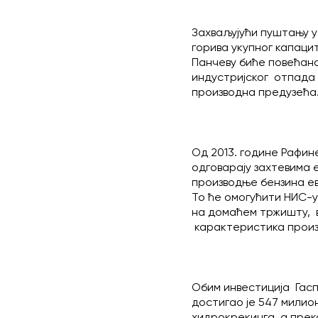
Захваљујући пуштању у
горива укупног капац
Панчеву биће повећана
индустријског отпада 
производна предузећа
Од 2013. године Рафин
одговарају захтевима
производње бензина ев
То ће омогућити НИС-у
на домаћем тржишту, в
карактеристика произ
Обим инвестиција Гас
достигао је 547 милио
хидрокрекинга, а прек