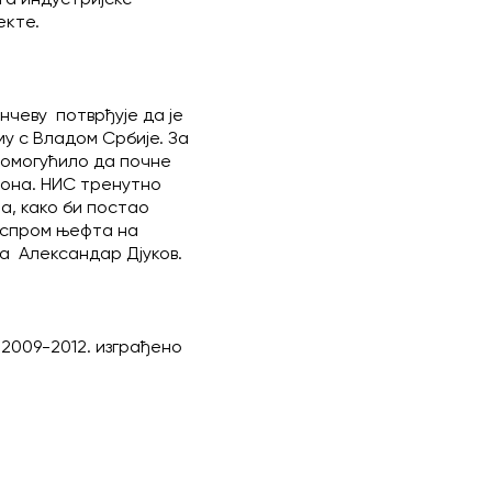
екте.
нчеву потврђује да је
у с Владом Србије. За
 омогућило да почне
иона. НИС тренутно
а, како би постао
аспром њефта на
а Александар Дјуков.
 2009-2012. изграђено