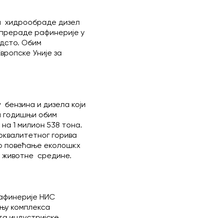
 и хидрообраде дизел
 прераде рафинерије у
одсто. Обим
вропске Уније за
 бензина и дизела који
а годишњи обим
на 1 милион 538 тона.
оквалитетног горива
но повећање еколошкх
е животне средине.
Рафинерије НИС
дњу комплекса
та индустријске