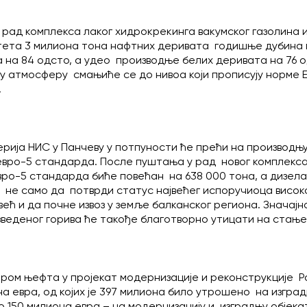
 рад комплекса лаког хидрокрекинга вакумског газолина
итета 3 милиона тона нафтних деривата годишње дубина
 на 84 одсто, а удео производње белих деривата на 76 
у атмосферу смањиће се до нивоа који прописују норме Е
.
ерија НИС у Панчеву у потпуности ће прећи на производњу
 евро-5 стандарда. После пуштања у рад новог комплекс
ро-5 стандарда биће повећан на 638 000 тона, а дизела 
 не само да потврди статус највећег испоручиоца висок
ећ и да почне извоз у земље балканског региона. Значај
веденог горива ће такође благотворно утицати на стањ
пром њефта у пројекат модернизације и реконструкције 
на евра, од којих је 397 милиона било утрошено на изгра
о 150 милиона евра – на модернизацију и изградњу објека