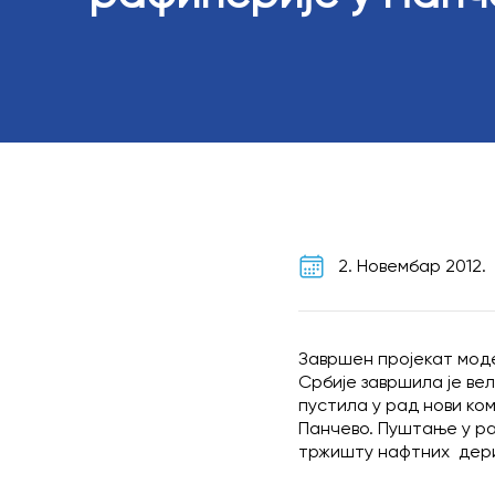
2. Новембар 2012.
Завршен пројекат мод
Србије завршила је ве
пустила у рад нови ко
Панчево. Пуштање у ра
тржишту нафтних дер