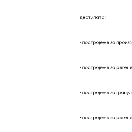
дестилата;
• постројење за произ
• постројење за реген
• постројење за гранул
• постројење за реген