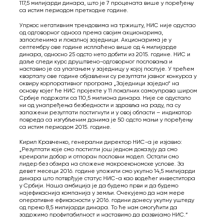
117,5 милијарди динара, што је 7 процената више у поређењу
са истим периодом претходне године.
Упркос негативним трендовима на тржишту, НИС није одустао
од одговорног односа према својим акционарима,
запосленима и локалној заједници. Акционарима је у
септембру ове године исплаћено више од 4 милијарде
динара, односно 25 одсто нето добити из 2015. године. НИС и
даље следи курс друштвено-одговорног пословања и
наставио је са улагањем у заједницу у којој послује. У трећем
кварталу ове године објављени су резултати јавног конкурса у
оквиру корпоративног програма „Заједници заједно“ на
основу коjeг ће НИС пројекте у 11 локалних самоуправа широм
Србије подржати са 110,5 милиона динара. Није се одустало
ни од унапређења безбедности и здравља на раду, па су
запажени резултати постигнути и у овој области – индикатор
повреда са изгубљеним данима је 50 одсто мањи у поређењу
са истим периодом 2015. године.
Кирил Кравченко, генерални директор НИС-а је изјавио:
„Резултати које смо постигли још једном доказују да смо
креирали добар и отпоран пословни модел. Остали смо
лидер без обзира на сложене макроекономске услове. За
девет месеци 2016. године уложили смо укупно 14,5 милијарди
динара што потврђује статус НИС-а као водећег инвеститора
у Србији. Наша амбиција је да будемо први и да будемо
најефикаснија компанија у земљи. Очекујемо да нам мере
оперативне ефикасности у 2016. години донесу укупну уштеду
од преко 8,5 милијарди динара. То ће нам омогућити да
задржимо профитабилност и наставимо да развијамо НИС.“