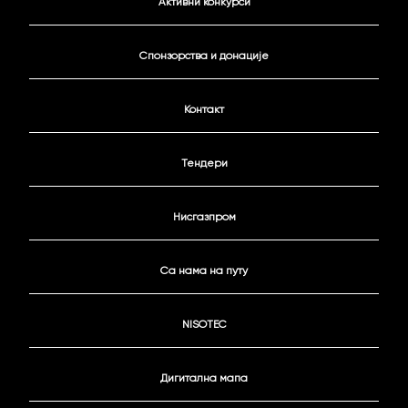
Активни конкурси
Спонзорства и донације
Контакт
Тендери
Нисгазпром
Са нама на путу
NISOTEC
Дигитална мапа