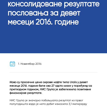
консолидоване резултате
пословања за девет
месеци 2016. године
1. Новембар 2016.
Иако су просечне цене сирове нафте типа Urals у девет
месеци 2016. године биле око 27 одсто ниже у поређењу са
претходном годином, НИС Група је забележила позитивне
финансијске резултате.
НИС Група је значајно побољшала резултат из првог
полугодишта када је нето добит износила 3,1 милијарду