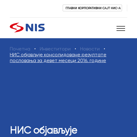
ГЛАВНИ КОРПОРАТИВНИ САЈТ НИС-А
Почетна
Инвеститори
Новости
Претражи
НИС објављује консолидоване резултате
пословања за девет месеци 2016. године
ПРЕТРАЖИ
НИС објављује