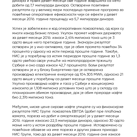
динара и првих девет месеци ове године завршила са нето
добити од 7,7 милијарди динара. Остварени позитивни
резултати су у великој мери последица примене програма за
повећење оперативне ефикасности чији се ефекти у девет
месеци 2016. године процењују на 5,7 милијарди динара.
Успех је забележен и код оперативних показатеља, од којих су
многи изнад бизнис плана. Укупан промет нафтних деривата
за девет месеци 2016. износи 2,414 милиона тона што је 3
одсто више него претходне године. Значајан резултат
остварен је у ино-активама, где је обим промета повећан 34
процента у односу на исти период прошле године. Такође,
НИС је у поређењу са истим периодом прошле године за 1,3
одсто увећао своје учешће на малопродајном тржишту
Србије и оно сада износи 42,7 процената. Бољи резултат
остварен је и у Блоку Енергетика где је остварена
производња електричне енергије од 104.305 MWh, односно 21
одсто више у поређењу са девет месеци прошле године.
Укупна производња нафте и гаса у Србији и концесијама
износила је 1,108 милиона условних тона што је у складу са
планираним обимом производње, док је обим прераде нафте
био 2,376 милиона тона.
Међутим, ниске цене сирове нафте утицале су на финансијске
резултате НИС Групе: показатељ EBITDA (добит пре плаћања
камата, пореза на добит и амортизације) je у девет месеци
2016. године износио 22,5 милијарди динара, односно 30 одсто
мање него у истом раздобљу прошле године. Истовремено су
повећане обавезе на име пореза и других јавних прихода
НИС Групе, тако да за девет месеци 2016. године оне износе