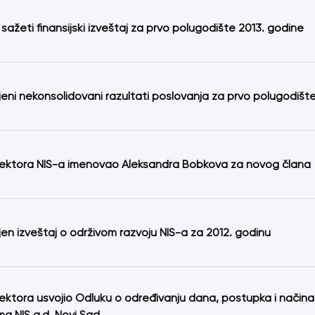
 sažeti finansijski izveštaj za prvo polugodište 2013. godine
jeni nekonsolidovani razultati poslovanja za prvo polugodišt
rektora NIS-a imenovao Aleksandra Bobkova za novog člana
jen izveštaj o održivom razvoju NIS-a za 2012. godinu
ektora usvojio Odluku o određivanju dana, postupka i načina 
ma NIS a.d. Novi Sad