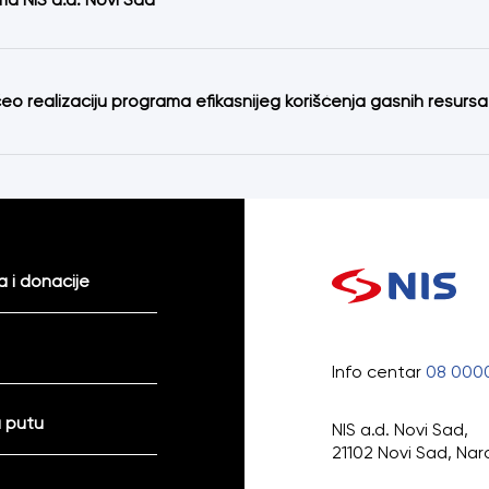
eo realizaciju programa efikasnijeg korišćenja gasnih resurs
 i donacije
Info centar
08 000
 putu
NIS a.d. Novi Sad,
21102 Novi Sad, Nar