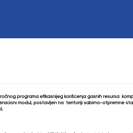
Odbor direktora
Eksterni revizor
Poslovi sa ličnim
goročnog programa efikasnijeg korišćenja gasnih resursa komp
racioni modul, postavljen na teritoriji sabirno-otpremne sta
).