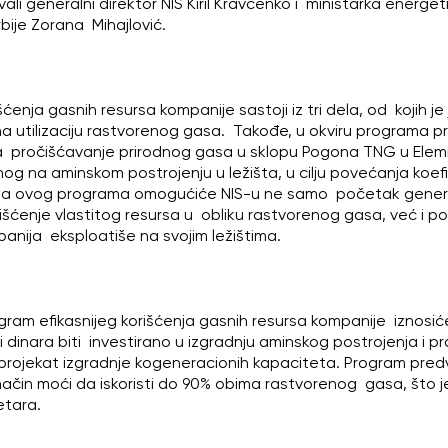
li generalni direktor NIS Kiril Kravčenko i ministarka energeti
bije Zorana Mihajlović.
šćenja gasnih resursa kompanije sastoji iz tri dela, od kojih j
a utilizaciju rastvorenog gasa. Takođe, u okviru programa p
 pročišćavanje prirodnog gasa u sklopu Pogona TNG u Elemiru
og na aminskom postrojenju u ležišta, u cilju povećanja koef
cija ovog programa omogućiće NIS-u ne samo početak generac
išćenje vlastitog resursa u obliku rastvorenog gasa, već i po
anija eksploatiše na svojim ležištima.
gram efikasnijeg korišćenja gasnih resursa kompanije iznosiće 
di dinara biti investirano u izgradnju aminskog postrojenja i p
projekat izgradnje kogeneracionih kapaciteta. Program pred
 način moći da iskoristi do 90% obima rastvorenog gasa, što 
etara.