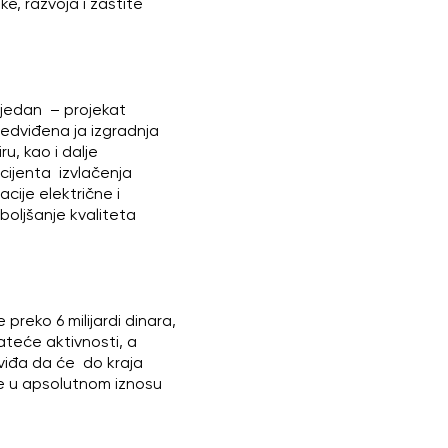
ke, razvoja i zaštite
e jedan – projekat
redviđena ja izgradnja
, kao i dalje
icijenta izvlačenja
ije električne i
boljšanje kvaliteta
preko 6 milijardi dinara,
rateće aktivnosti, a
viđa da će do kraja
je u apsolutnom iznosu