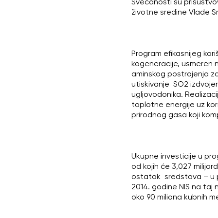
Svečanosti su prisustvova
životne sredine Vlade Sr
Program efikasnijeg kori
kogeneracije, usmeren n
aminskog postrojenja za
utiskivanje SO2 izdvojen
ugljovodonika. Realiza
toplotne energije uz kor
prirodnog gasa koji komp
Ukupne investicije u pro
od kojih će 3,027 milijar
ostatak sredstava – u 
2014. godine NIS na taj
oko 90 miliona kubnih m