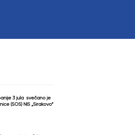
 interesom
anije 3 jula svečano je
nice (SOS) NIS „Sirakovo“