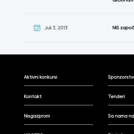
Juli 3, 2013
NIS započ
Aktivni konkursi
Sponzorstva
Kontakt
Tenderi
Nisgazprom
Sa nama na