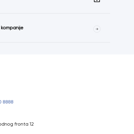
a kompanije
0 8888
odnog fronta 12