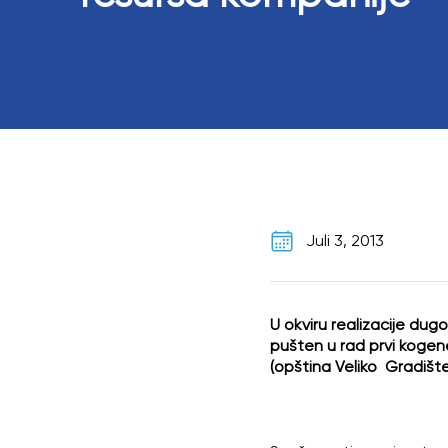
Juli 3, 2013
U okviru realizacije du
pušten u rad prvi kogene
(opština Veliko Gradište