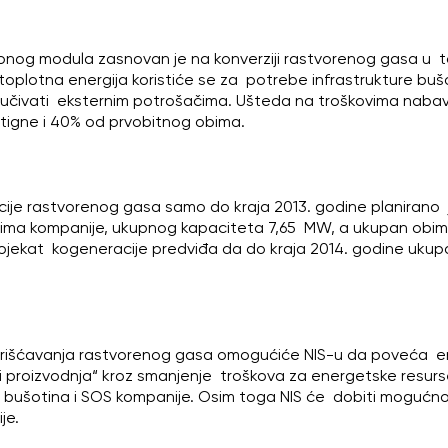
onog modula zasnovan je na konverziji rastvorenog gasa u to
 toplotna energija koristiće se za potrebe infrastrukture buš
poručivati eksternim potrošačima. Ušteda na troškovima nab
tigne i 40% od prvobitnog obima.
acije rastvorenog gasa samo do kraja 2013. godine planirano j
ima kompanije, ukupnog kapaciteta 7,65 MW, a ukupan obim i
Projekat kogeneracije predviđa da do kraja 2014. godine uku
skorišćavanja rastvorenog gasa omogućiće NIS-u da poveća e
 i proizvodnja“ kroz smanjenje troškova za energetske resurse,
bušotina i SOS kompanije. Osim toga NIS će dobiti mogućn
je.