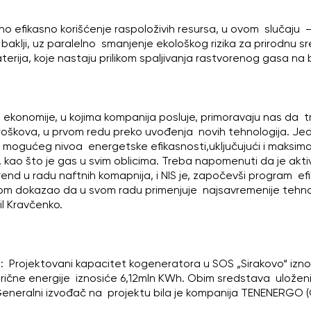
lno efikasno korišćenje raspoloživih resursa, u ovom slučaju 
baklji, uz paralelno smanjenje ekološkog rizika za prirodnu 
erija, koje nastaju prilikom spaljivanja rastvorenog gasa na b
ije ekonomije, u kojima kompanija posluje, primoravaju nas da
roškova, u prvom redu preko uvođenja novih tehnologija. Jed
mogućeg nivoa energetske efikasnosti,uključujući i maksima
 kao što je gas u svim oblicima. Treba napomenuti da je akt
nd u radu naftnih komapnija, i NIS je, započevši program efi
nom dokazao da u svom radu primenjuje najsavremenije tehnol
ril Kravčenko.
: Projektovani kapacitet kogeneratora u SOS „Sirakovo“ iznos
ične energije iznosiće 6,12mln KWh. Obim sredstava uloženih
. Generalni izvođač na projektu bila je kompanija TENENERGO (