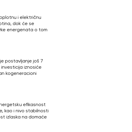
plotnu i električnu
otina, dok će se
avke energenata o tom
e postavljanje još 7
nvesticija iznosiće
pan kogeneracioni
nergetsku efikasnost
 kao i nivo stabilnosti
ost izlaska na domaće