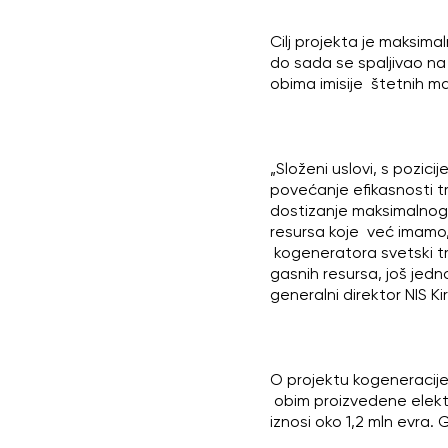
Cilj projekta je maksima
do sada se spaljivao na 
obima imisije štetnih mat
„Složeni uslovi, s pozic
povećanje efikasnosti t
dostizanje maksimalnog 
resursa koje već imamo,
kogeneratora svetski tre
gasnih resursa, još jed
generalni direktor NIS Ki
O projektu kogeneracije
obim proizvedene elektr
iznosi oko 1,2 mln evra