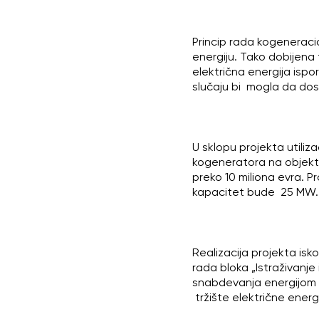
Princip rada kogeneraci
energiju. Tako dobijena
električna energija is
slučaju bi mogla da dos
U sklopu projekta utiliz
kogeneratora na objekt
preko 10 miliona evra. 
kapacitet bude 25 MW.
Realizacija projekta i
rada bloka „Istraživanje
snabdevanja energijom 
tržište električne energi