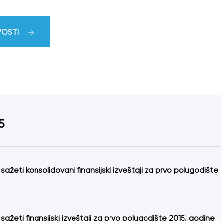
VOSTI
5
 sažeti konsolidovani finansijski izveštaji za prvo polugodište
 sažeti finansijski izveštaji za prvo polugodište 2015. godine