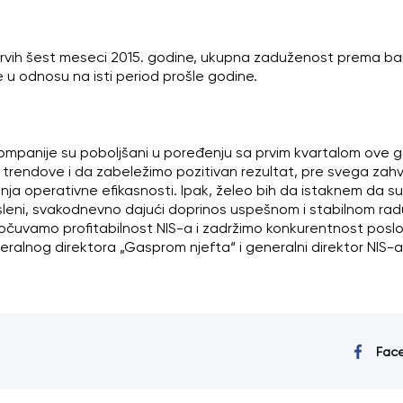
rvih šest meseci 2015. godine, ukupna zaduženost prema ban
že u odnosu na isti period prošle godine.
 kompanije su poboljšani u poređenju sa prvim kvartalom ove 
rendove i da zabeležimo pozitivan rezultat, pre svega zahva
ćanja operativne efikasnosti. Ipak, želeo bih da istaknem da
osleni, svakodnevno dajući doprinos uspešnom i stabilnom rad
čuvamo profitabilnost NIS-a i zadržimo konkurentnost poslovanj
ralnog direktora „Gasprom njefta“ i generalni direktor NIS-a
Fac