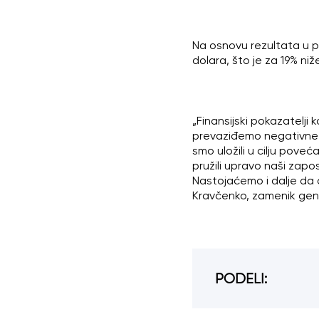
Na osnovu rezultata u p
dolara, što je za 19% ni
„Finansijski pokazatelji
prevaziđemo negativne t
smo uložili u cilju pove
pružili upravo naši zap
Nastojaćemo i dalje da o
Kravčenko, zamenik gene
PODELI: