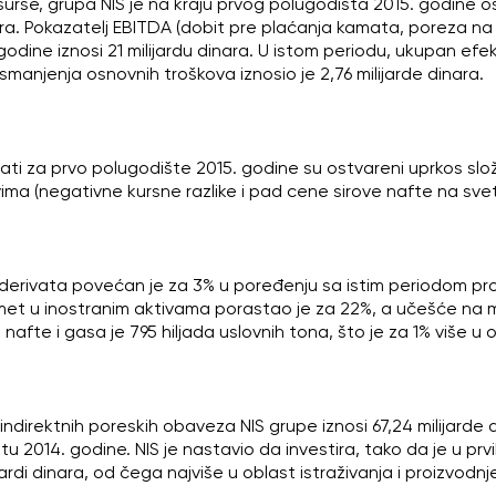
surse, grupa NIS je na kraju prvog polugodišta 2015. godine o
nara. Pokazatelj EBITDA (dobit pre plaćanja kamata, poreza na 
godine iznosi 21 milijardu dinara. U istom periodu, ukupan e
 smanjenja osnovnih troškova iznosio je 2,76 milijarde dinara.
zultati za prvo polugodište 2015. godine su ostvareni uprkos sl
a (negativne kursne razlike i pad cene sirove nafte na svet
erivata povećan je za 3% u poređenju sa istim periodom proš
romet u inostranim aktivama porastao je za 22%, a učešće na
 nafte i gasa je 795 hiljada uslovnih tona, što je za 1% više u
indirektnih poreskih obaveza NIS grupe iznosi 67,24 milijarde d
 2014. godine. NIS je nastavio da investira, tako da je u prv
ardi dinara, od čega najviše u oblast istraživanja i proizvodnje