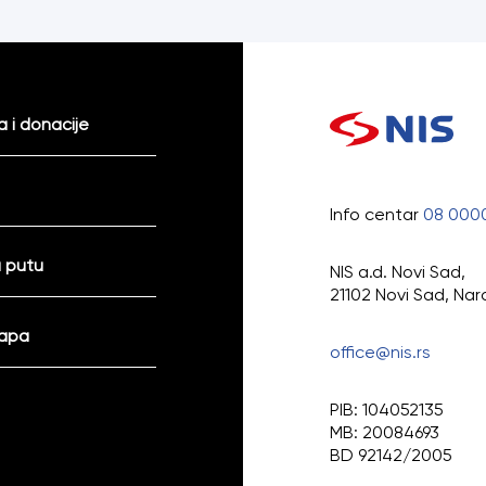
 i donacije
Info centar
08 000
 putu
NIS a.d. Novi Sad,
21102 Novi Sad, Nar
mapa
office@nis.rs
PIB: 104052135
MB: 20084693
BD 92142/2005