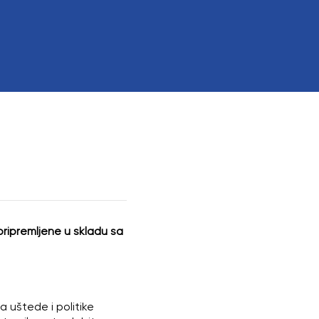
 interesom
pripremljene u skladu sa
 uštede i politike