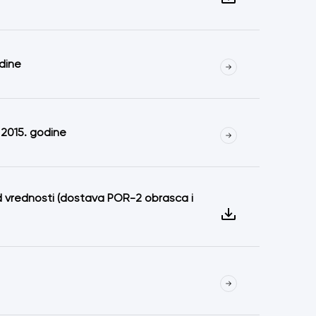
odine
 2015. godine
od vrednosti (dostava POR-2 obrasca i