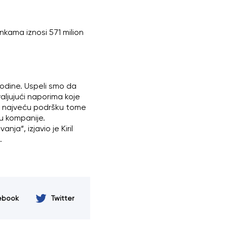
kama iznosi 571 milion
godine. Uspeli smo da
ljujući naporima koje
 su najveću podršku tome
u kompanije.
a“, izjavio je Kiril
.
ebook
Twitter