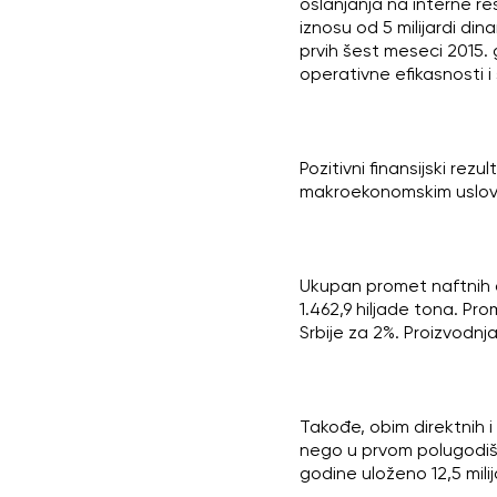
oslanjanja na interne re
iznosu od 5 milijardi di
prvih šest meseci 2015. 
operativne efikasnosti i
Pozitivni finansijski re
makroekonomskim uslovim
Ukupan promet naftnih d
1.462,9 hiljade tona. P
Srbije za 2%. Proizvodnja
Takođe, obim direktnih i 
nego u prvom polugodištu
godine uloženo 12,5 milij