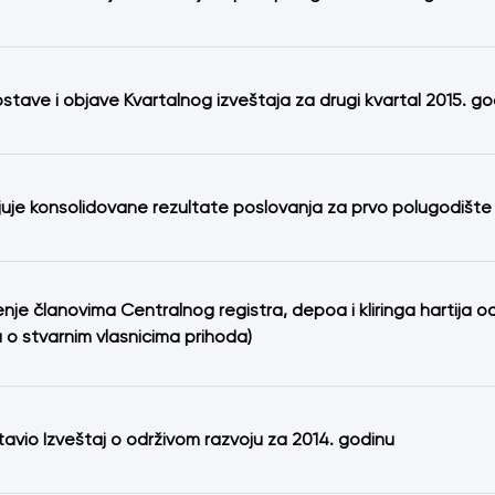
stave i objave Kvartalnog izveštaja za drugi kvartal 2015. g
ljuje konsolidovane rezultate poslovanja za prvo polugodište
je članovima Centralnog registra, depoa i kliringa hartija 
o stvarnim vlasnicima prihoda)
tavio Izveštaj o održivom razvoju za 2014. godinu