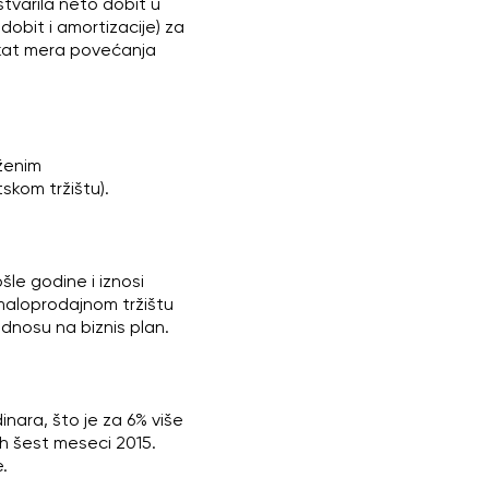
stvarila neto dobit u
dobit i amortizacije) za
fekat mera povećanja
oženim
skom tržištu).
le godine i iznosi
 maloprodajnom tržištu
 odnosu na biznis plan.
inara, što je za 6% više
ih šest meseci 2015.
.