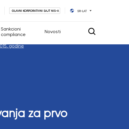
GLAVNI KORPORATIVNI SAJT NIS-A
SR-LAT
Sankcioni
Novosti
compliance
2015. godine
vljanje
Novosti
Kalendar događaja
tva
vnog upravljanja
vanja za prvo
ara