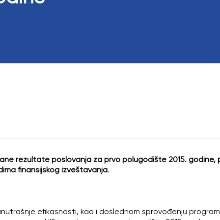
Odbor direktora
Eksterni revizor
Poslovi sa ličnim
vane rezultate poslovanja za prvo polugodište 2015. godine, 
ma finansijskog izveštavanja
.
unutrašnje efikasnosti, kao i doslednom sprovođenju programa