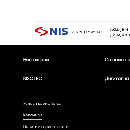
Активни конкурси
Спонзорств
Акције и
Извештавање
дивиден
Контакт
Тендери
Акције и
Презентације
Претражи
Нисгазпром
Са нама на
Дивиден
Извештаји о пословању
NISOTEC
Дигитална
Финансијски извештаји
Извештаји ревизора
ПРЕТРАЖИ
Услови коришћења
Обавезне информације
Колачићи
Политика приватности
Информатор