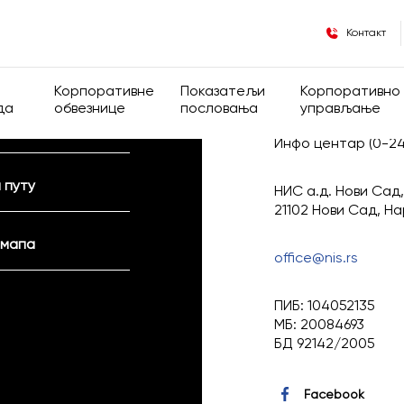
Контакт
а и донације
Корпоративне
Показатељи
Корпоративно
да
обвезнице
пословања
управљање
Инфо центар (0-2
 власничка структура
Опште информације
Финансијски показатељи
Корпоративно
 путу
НИС а.д. Нови Сад,
де
Информације за инсајдере
Оперативни показатељи
Група
21102 Нови Сад, Н
 мапа
Регулатива
office@nis.rs
Општа акта Д
ПИБ: 104052135
МБ: 20084693
Кодекс корпор
БД 92142/2005
управљања
Facebook
Скупштина ак