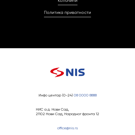
Колачићи
Политика приватности
Инфо центар (0-24)
08 0000 8888
НИС а.д. Нови Сад,
21102 Нови Сад, Народног фронта 12
office@nis.rs