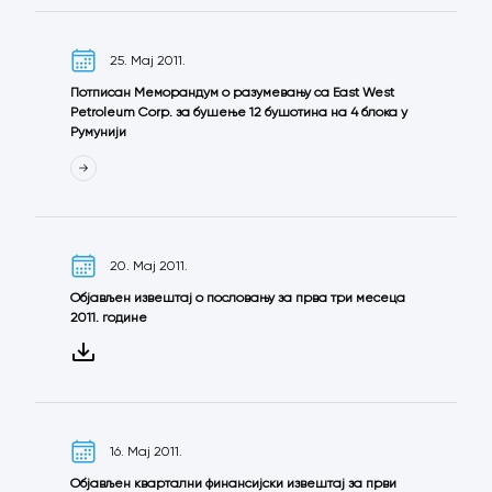
25. Мај 2011.
Потписан Меморандум о разумевању са East West
Petroleum Corp. за бушење 12 бушотина на 4 блока у
Румунији
20. Мај 2011.
Објављен извештај о пословању за прва три месеца
2011. године
16. Мај 2011.
Објављен квартални финансијски извештај за први