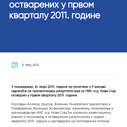
остварених у првом
кварталу 2011. године
11. Мај 2011.
У понедељак, 16. маја 2011. године са почетком у 9 часова
одржаће се презентација резултата које је НИС а.д. Нови Сад
остварио у првом кварталу 2011. године.
Господин Алексеј Урусов, Заменик Генералног директора и
Руководилац Функције за финансије, економику, планирање и
рачуноводство НИС а.д. Нови Сад ће упознати инвестициону
јавност о пословању и оствареним резултатима у првом
кварталу 2011. године и одговарати на постављена питања.