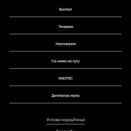
Контакт
Тендери
Нисгазпром
Са нама на путу
NISOTEC
Дигитална мапа
Услови коришћења