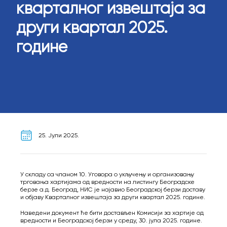
кварталног извештаја за
други квартал 2025.
године
25. Јули 2025.
У складу са чланом 10. Уговора о укључењу и организовању
трговања хартијама од вредности на листингу Београдске
берзе а.д. Београд, НИС је најавио Београдској берзи доставу
и објаву Кварталног извештаја за други квартал 2025. године.
Наведени документ ће бити достављен Комисији за хартије од
вредности и Београдској берзи у среду, 30. јула 2025. године.