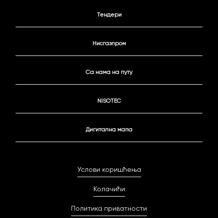
Тендери
Нисгазпром
Са нама на путу
NISOTEC
Дигитална мапа
Услови коришћења
Колачићи
Политика приватности