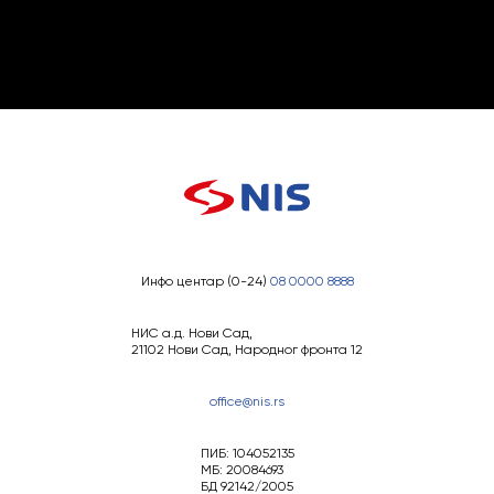
Инфо центар (0-24)
08 0000 8888
НИС а.д. Нови Сад,
21102 Нови Сад, Народног фронта 12
office@nis.rs
ПИБ: 104052135
МБ: 20084693
БД 92142/2005