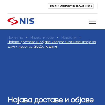
ГЛАВНИ КОРПОРАТИВНИ САЈТ НИС-А
Почетна
Инвеститори
Новости
Претражи
Најава доставе и објаве кварталног извештаја за
други квартал 2025. године
ПРЕТРАЖИ
Најава доставе и објаве