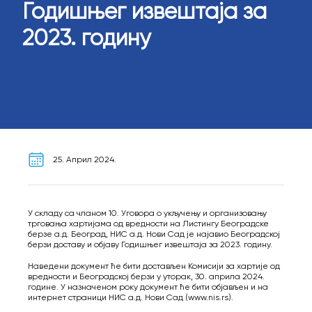
Годишњег извештаја за
2023. годину
25. Април 2024.
У складу са чланом 10. Уговора о укључењу и организовању
трговања хартијама од вредности на Листингу Београдске
берзе а.д. Београд, НИС а.д. Нови Сад је најавио Београдској
берзи доставу и објаву Годишњег извештаја за 2023. годину.
Наведени документ ће бити достављен Комисији за хартије од
вредности и Београдској берзи у уторак, 30. априла 2024.
године. У назначеном року документ ће бити објављен и на
интернет страници НИС а.д. Нови Сад (www.nis.rs).