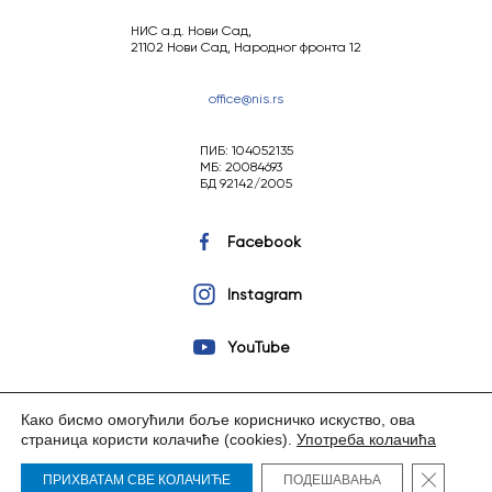
НИС а.д. Нови Сад,
21102 Нови Сад, Народног фронта 12
office@nis.rs
ПИБ: 104052135
МБ: 20084693
БД 92142/2005
Facebook
Instagram
YouTube
Како бисмо омогућили боље корисничко искуство, ова
страница користи колачиће (cookies).
Употреба колачића
Copyright © 2023 НИС а.д. Нови Сад. Сва права задржана.
Close G
ПРИХВАТАМ СВЕ КОЛАЧИЋЕ
ПОДЕШАВАЊА