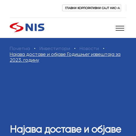
ГЛАВНИ КОРПОРАТИВНИ САЈТ НИС-А
Почетна
Инвеститори
Новости
Претражи
Најава доставе и објаве Годишњег извештаја за
2023. годину
ПРЕТРАЖИ
Најава доставе и објаве