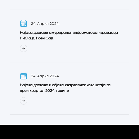
24. Април 2024.
Најава доставе ажурираног информатора издаваоца
НИС а.д. Нови Сад
24. Април 2024.
Најава доставе и објаве кварталног извештаја за
први квартал 2024. године