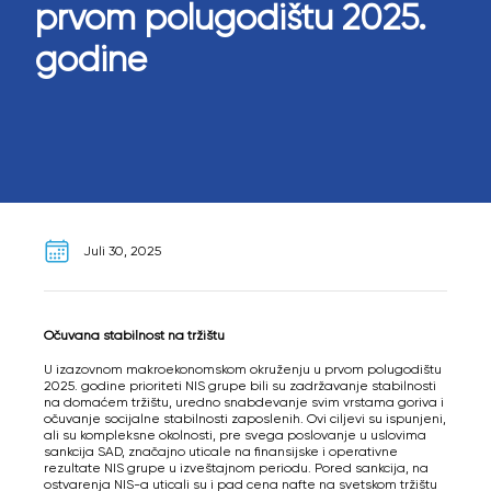
prvom polugodištu 2025.
godine
Juli 30, 2025
Očuvana stabilnost na tržištu
U izazovnom makroekonomskom okruženju u prvom polugodištu
2025. godine prioriteti NIS grupe bili su zadržavanje stabilnosti
na domaćem tržištu, uredno snabdevanje svim vrstama goriva i
očuvanje socijalne stabilnosti zaposlenih. Ovi ciljevi su ispunjeni,
ali su kompleksne okolnosti, pre svega poslovanje u uslovima
sankcija SAD, značajno uticale na finansijske i operativne
rezultate NIS grupe u izveštajnom periodu. Pored sankcija, na
ostvarenja NIS-a uticali su i pad cena nafte na svetskom tržištu