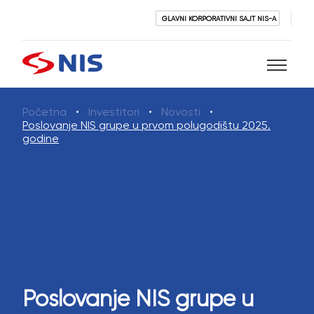
GLAVNI KORPORATIVNI SAJT NIS-A
Početna
Investitori
Novosti
Pretraži
Poslovanje NIS grupe u prvom polugodištu 2025.
godine
PRETRAŽI
Poslovanje NIS grupe u