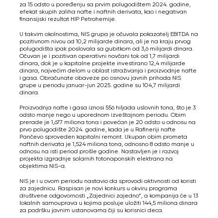
za 15 odsto u poređenju sa prvim polugodištem 2024. godine,
efekat skupih zaliha nafte i naftnih derivata, kao i negativan
finansijski rezultat HIP Petrohemije.
U takvim okolnostima, NIS grupa je očuvala pokazatelj EBITDA na
pozitivnom nivou od 10,2 milijarde dinara, ali je na kraju prvog
polugodišta ipak poslovala sa gubitkom od 3,6 milijardi dinara.
Očuvan je i pozitivan operativni novčani tok od 1,7 milijardi
dinara, dok je u kapitalne projekte investirano 12,4 milijarde
dinara, najvećim delom u oblast istraživanja i proizvodnje nafte
i gasa. Obračunate obaveze po osnovu javnih prihoda NIS
grupe u periodu januar-jun 2025. godine su 104,7 milijardi
dinara.
Proizvodnja nafte i gasa iznosi 556 hiljada uslovnih tona, što je 3
odsto manje nego u uporednom izveštajnom periodu. Obim
prerade je 1,677 miliona tona i povećan je 20 odsto u odnosu na
prvo polugodište 2024. godine, kada je u Rafineriji nafte
Pančevo sproveden kapitalni remont. Ukupan obim prometa
naftnih derivata je 1,524 miliona tona, odnosno 8 odsto manje u
odnosu na isti period prošle godine. Nastavljen je i razvoj
projekta izgradnje solarnih fotonaponskih elektrana na
objektima NIS-a.
NIS je i u ovom periodu nastavio da sprovodi aktivnosti od koristi
za zajednicu. Raspisan je novi konkurs u okviru programa
društvene odgovornosti „Zajednici zajedno“, a kompanija će u 13
lokalnih samouprava u kojima posluje uložiti 144,5 miliona dinara
za podršku javnim ustanovama čiji su korisnici deca.