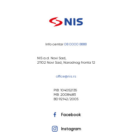
Info centar
08 0000 8888
NIS a.d. Novi Sad,
21102 Novi Sad, Narodnog fronta 12
office@nis.rs
PIB: 104052135
MB: 20084693
BD 92142/2005
Facebook
Instagram