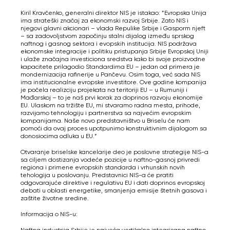
Kiril Kravčenko, generalni direktor NIS je istakao: ”Evropska Unija
ima strateški značaj za ekonomski razvoj Srbije. Zato NIS i
njegovi glavni akcionari – vlada Repulike Srbije i Gasporm njeft
– sa zadovoljstvom započinju stalni dijalog između sprskog
naftnog i gasnog sektora i evopskih institucija. NIS podržava
ekonomske integracije i politiku pristupanja Srbije Evropskoj Uniji
i ulaže značajna investiciona sredstva kako bi svoje proizvodne
kapacitete prilagodio Standardima EU – jedan od primera je
mondernizacija rafinerije u Pančevu. Osim toga, već sada NIS
ima institucionalne evropske investitore. Ove godine kompanija
je počela realizciju projekata na teritoriji EU – u Rumuniji i
Mađarskoj – to je naš prvi korak za doprinos razvoju ekonomije
EU. Ulaskom na tržište EU, mi stvaramo radna mesta, prihode,
razvijamo tehnologiju i partnerstva sa najvećim evropskim
kompanijama. Naše novo predstavništvo u Briselu će nam
pomoći da ovaj proces upotpunimo konstruktivnim dijalogom sa
donosiocima odluka u EU.”
Otvaranje briselske kancelarije deo je poslovne strategije NIS-a
sa ciljem dostizanja vodeće pozicije u naftno-gasnoj privredi
regiona i primene evropskih standarda i vrhunskih novih
tehologija u poslovanju. Predstavnici NIS-a će pratiti
odgovarajuće direktive i regulativu EU i dati doprinos evropskoj
debati u oblasti energetike, smanjenja emisije štetnih gasova i
zaštite životne sredine.
Informacija o NIS-u:
Naftna industrija Srbije je najveća vertikalno integrisana naftno