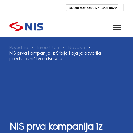
GLAVNI KORPORATIVNI SAJT NIS-A
Početna
Investitori
Novosti
Pretraži
NIS prva kompanija iz Srbije koja je otvorila
predstavništvo u Briselu
PRETRAŽI
NIS prva kompanija iz