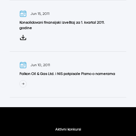
Jun 15, 2011
Konsolidovani finansijski izveštaj za 1. kvartal 2011.
godine
Jun 10, 2011
Falkon Oil & Gas Ltd. i NIS potpisale Pismo o namerama
Aktivni konkursi