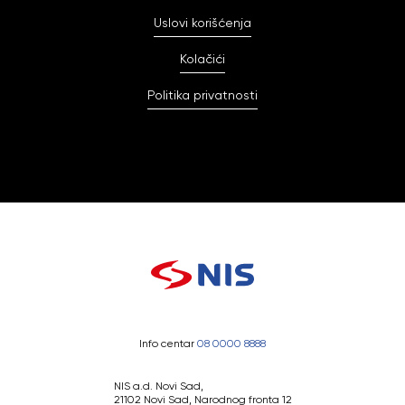
Uslovi korišćenja
Kolačići
Politika privatnosti
Info centar
08 0000 8888
NIS a.d. Novi Sad,
21102 Novi Sad, Narodnog fronta 12