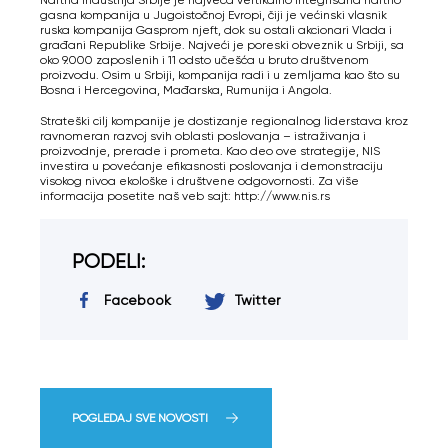
gasna kompanija u Jugoistočnoj Evropi, čiji je većinski vlasnik
ruska kompanija Gasprom njeft, dok su ostali akcionari Vlada i
građani Republike Srbije. Najveći je poreski obveznik u Srbiji, sa
oko 9.000 zaposlenih i 11 odsto učešća u bruto društvenom
proizvodu. Osim u Srbiji, kompanija radi i u zemljama kao što su
Bosna i Hercegovina, Mađarska, Rumunija i Angola.
Strateški cilj kompanije je dostizanje regionalnog liderstava kroz
ravnomeran razvoj svih oblasti poslovanja – istraživanja i
proizvodnje, prerade i prometa. Kao deo ove strategije, NIS
investira u povećanje efikasnosti poslovanja i demonstraciju
visokog nivoa ekološke i društvene odgovornosti. Za više
informacija posetite naš veb sajt: http://www.nis.rs
PODELI:
Facebook
Twitter
POGLEDAJ SVE NOVOSTI