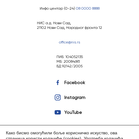
Инфо центар (0-24)
08 0000 8888
НИС а.д. Нови Сад,
21102 Нови Сад, Народног фронта 12
office@nis.rs
ПИБ: 104052135
МБ: 20084693
БД 92142/2005
Facebook
Instagram
YouTube
Како бисмо омогућили боље корисничко искуство, ова
страница користи колачиће (cookies).
Употреба колачића