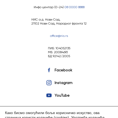
Инфо центар (0-24)
08 0000 8888
НИС а.д. Нови Сад,
21102 Нови Сад, Народног фронта 12
office@nis.rs
ПИБ: 104052135
МБ: 20084693
БД 92142/2005
Facebook
Instagram
YouTube
Како бисмо омогућили боље корисничко искуство, ова
страница користи колачиће (cookies).
Употреба колачића