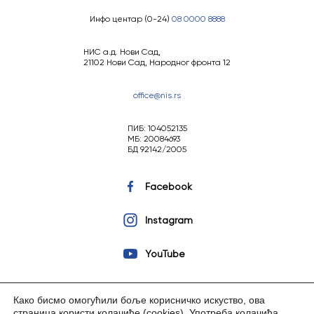
Инфо центар (0-24)
08 0000 8888
НИС а.д. Нови Сад,
21102 Нови Сад, Народног фронта 12
office@nis.rs
ПИБ: 104052135
МБ: 20084693
БД 92142/2005
Facebook
Instagram
YouTube
Како бисмо омогућили боље корисничко искуство, ова
страница користи колачиће (cookies).
Употреба колачића