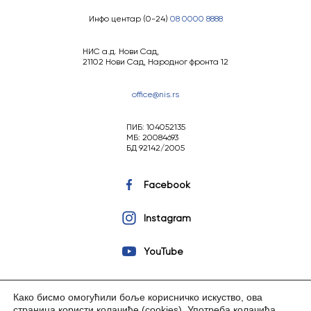
Инфо центар (0-24)
08 0000 8888
НИС а.д. Нови Сад,
21102 Нови Сад, Народног фронта 12
office@nis.rs
ПИБ: 104052135
МБ: 20084693
БД 92142/2005
Facebook
Instagram
YouTube
Како бисмо омогућили боље корисничко искуство, ова
страница користи колачиће (cookies).
Употреба колачића