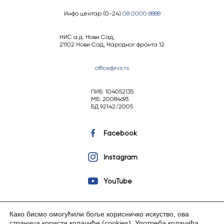
Инфо центар (0-24)
08 0000 8888
НИС а.д. Нови Сад,
21102 Нови Сад, Народног фронта 12
office@nis.rs
ПИБ: 104052135
МБ: 20084693
БД 92142/2005
Facebook
Instagram
YouTube
Како бисмо омогућили боље корисничко искуство, ова
страница користи колачиће (cookies).
Употреба колачића