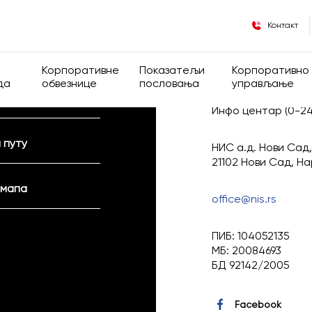
Контакт
а и донације
Корпоративне
Показатељи
Корпоративно
да
обвезнице
пословања
управљање
Инфо центар (0-2
 власничка структура
Опште информације
Финансијски показатељи
Корпоративно
 путу
НИС а.д. Нови Сад,
де
Информације за инсајдере
Оперативни показатељи
Група
21102 Нови Сад, Н
 мапа
Регулатива
office@nis.rs
Општа акта Д
ПИБ: 104052135
МБ: 20084693
Кодекс корпор
БД 92142/2005
управљања
Facebook
Скупштина ак