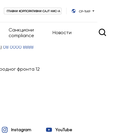
ГЛАВНИ КОРПОРАТИВНИ САЈТ НИС-А
СР-ЋИР
Санкциони
Новости
compliance
4)
08 0000 8888
 управљање
Новости
Календар догађаја
ародног фронта 12
руштва
ативног
Instagram
YouTube
ционара