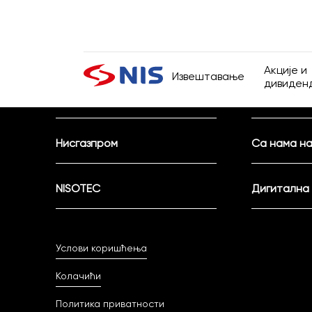
Активни конкурси
Спонзорств
Акције и
Извештавање
дивиден
Контакт
Тендери
Акције и
Презентације
Претражи
Нисгазпром
Са нама на
Дивиден
Извештаји о пословању
NISOTEC
Дигитална
Финансијски извештаји
Извештаји ревизора
ПРЕТРАЖИ
Услови коришћења
Обавезне информације
Колачићи
Политика приватности
Информатор