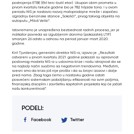
postrojenja ETBE (Etil terc-butil etar). Ukupan obim prometa u
prvom kvartalu tekuće godine bio je 782 hiljade tona. I u ovom
periodu NIS je nastavio razvoj maloprodajne mreže i započeo
izgradnju benzinske stanice „Sokolići“, prvog takvog objekta na
autoputu „Miloš Veliki“.
Istovremeno je unapređena bezbednost radnih procesa, jer je
indikator povreda sa izgubljenim danima (pokazatelj LTIF)
smanjen 26 odsto u odnosu na period januar-mart 2020.
godine.
Kiril Tjurdenjev, generalni direktor NIS-a, izjavio je: „Rezultati
ostvareni u prvom kvartalu 2021. godine pokazali su ispravnost
poslovnog modela NIS-a u uslovima krize i našu istrajnost da se
na najbolji način suočimo sa negativnim trendovima. Međutim,
svesni smo da kriza još nije prošla i da su brojni izazovi i dalje
pred nama. Zbog toga ćemo u nastavku godine ostati
posvećeni sistemskom poboljšanju efikasnosti na svim poljima,
finansijskoj disciplini i završetku kapitalnih projekata koji će jačati
našu konkurentnost“.
PODELI:
Facebook
Twitter