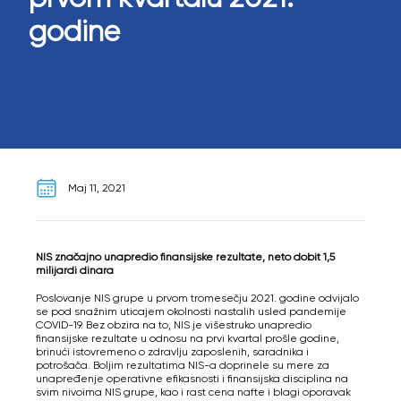
godine
Maj 11, 2021
NIS značajno unapredio finansijske rezultate, neto dobit 1,5
milijardi dinara
Poslovanje NIS grupe u prvom tromesečju 2021. godine odvijalo
se pod snažnim uticajem okolnosti nastalih usled pandemije
COVID-19. Bez obzira na to, NIS je višestruko unapredio
finansijske rezultate u odnosu na prvi kvartal prošle godine,
brinući istovremeno o zdravlju zaposlenih, saradnika i
potrošača. Boljim rezultatima NIS-a doprinele su mere za
unapređenje operativne efikasnosti i finansijska disciplina na
svim nivoima NIS grupe, kao i rast cena nafte i blagi oporavak