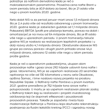
potražnje za naftnim derivatima kada je reč o
makroekonomskim parametrima. Prosečna cena nafte Brent u
ovom periodu bila je 60,9 dolara za barel, što je 21 odsto više
nego u prvom kvartalu 2020. godine.
Neto dobit NIS-a za period januar-mart iznosi 1,5 milijardi dinara
što je 2,4 puta više od rezultata ostvarenog u prvom tromesečju
2020. godine kada je zabeležen gubitak od 1,1 milijarde dinara.
Pokazatelj EBITDA (profit pre plaćanja kamata, poreza na dobit i
amortizacije) je na nivou od 9,4 milijarde dinara, što je 81 odsto
više nego u uporednom periodu. U prvom tromesečju tekuće
godine NIS je nastavio sa realizacijom kapitalnih projekata i u
dalji razvoj uložio 4,1 milijardu dinara. Obračunate obaveze NIS
grupe po osnovu poreza i drugih javnih prihoda iznose 44,6
milijardi dinara, odnosno 12 odsto više nego u istom periodu
prošle godine.
Kada je reč o operativnim pokazateljima, ukupan obim
proizvodnje nafte i gasa iznosi 292 hiljade uslovnih tona nafte i
gasa. Istovremeno, NIS je sa uspehom realizovao 2D seizmička
ispitivanja na više od 130 kilometara u reonu sela Obudovac,
opština Šamac, i time nastavio razvoj projekta na prostoru
Republike Srpske. U Rafineriji nafte Pančevo u prvom kvartalu
2021. godine prerađeno je 752 hiljade tona sirove nafte i
poluproizvoda. U martu je sa uspehom realizovan planski zastoj
u Rafineriji tokom kog su realizovani i projekti investicionog
održavanja koji će doprineti efikasnosti i pouzdanosti
proizvodnih procesa. Takođe je započeta i treća faza
modernizacije Rafinerije u Pančevu koja obuhvata rekonstrukciju
postrojenja za fluidni katalički kreking (FCC) i izgradnju novog