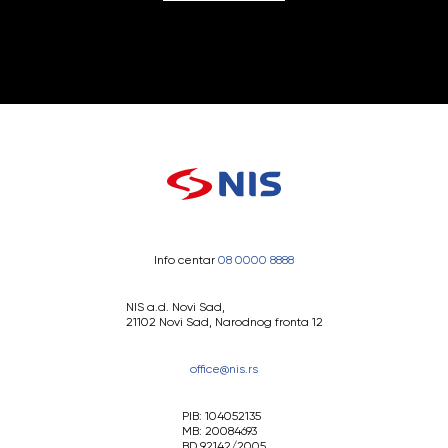
Info centar
08 0000 8888
NIS a.d. Novi Sad,
21102 Novi Sad, Narodnog fronta 12
office@nis.rs
PIB: 104052135
MB: 20084693
BD 92142/2005