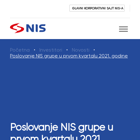
GLAVNI KORPORATIVNI SAJT NIS-A
Početna
Investitori
Novosti
Pretraži
Poslovanje NIS grupe u prvom kvartalu 2021. godine
PRETRAŽI
Poslovanje NIS grupe u
prvom kvartalu 2021.