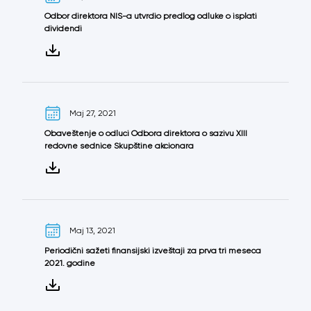
Odbor direktora NIS-а utvrdio predlog odluke o isplati
dividendi
Maj 27, 2021
Obaveštenje o odluci Odbora direktora o sazivu XIII
redovne sednice Skupštine akcionara
Maj 13, 2021
Periodični sažeti finansijski izveštaji za prva tri meseca
2021. godine