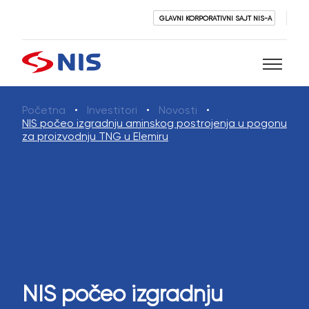
GLAVNI KORPORATIVNI SAJT NIS-A
Početna
Investitori
Novosti
Pretraži
NIS počeo izgradnju aminskog postrojenja u pogonu
za proizvodnju TNG u Elemiru
PRETRAŽI
NIS počeo izgradnju