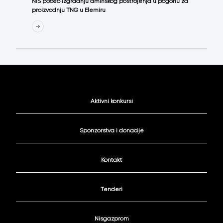
NIS počeo izgradnju aminskog postrojenja u pogonu za
proizvodnju TNG u Elemiru
Aktivni konkursi
Sponzorstva i donacije
Kontakt
Tenderi
Nisgazprom