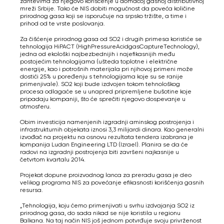
zahtevima za njegovo korišćenje u domaćoj gasnoj distributivnoj
mreži Srbije. Tako će NIS dobiti mogućnost da poveća količine
prirodnog gasa koji se isporučuje na srpsko tržište, a time i
prihod od te vrste poslovanja.
Za čišćenje prirodnog gasa od SO2 i drugih primesa koristiće se
tehnologija HiPACT (HighPressureAcidgasCaptureTechnology),
jedna od ekološki najbezbednijih i najefikasnijih među
postojećim tehnologijama (ušteda toplotne i električne
energije, kao i potrošnih materijala pri njihovoj primeni može
dostići 25% u poređenju s tehnologijama koje su se ranije
primenjivale). SO2 koji bude izdvojen tokom tehnološkog
procesa odlagaće se u unapred pripremljene bušotine koje
pripadaju kompaniji, što će sprečiti njegovo dospevanje u
atmosferu.
Obim investicija namenjenih izgradnji aminskog postrojenja i
infrastrukturnih objekata iznosi 3,3 milijardi dinara. Kao generalni
izvođač na projektu na osnovu rezultata tendera izabrana je
kompanija Ludan Engineering LTD (Izrael). Planira se da će
radovi na izgradnji postrojenja biti završeni najkasnije u
četvrtom kvartalu 2014.
Projekat dopune proizvodnog lanca za preradu gasa je deo
velikog programa NIS za povećanje efikasnosti korišćenja gasnih
resursa.
„Tehnologija, koju ćemo primenjivati u svrhu izdvajanja SO2 iz
prirodnog gasa, do sada nikad se nije koristila u regionu
Balkana. Na taj način NIS još jednom potvrđuje svoju privrženost