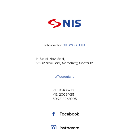
Info centar
08 0000 8888
NIS a.d. Novi Sad,
21102 Novi Sad, Narodnog fronta 12
office@nis.rs
PIB: 104052135
MB: 20084693
BD 92142/2005
Facebook
Instagram