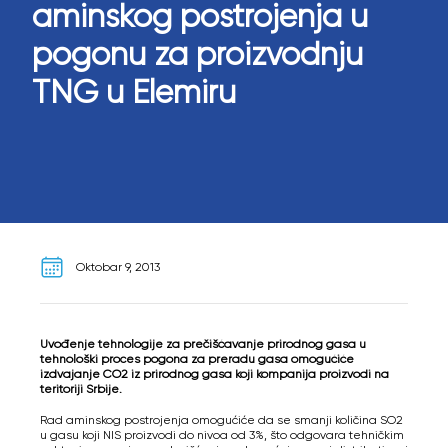
aminskog postrojenja u
pogonu za proizvodnju
TNG u Elemiru
Oktobar 9, 2013
Uvođenje tehnologije za prečišćavanje prirodnog gasa u
tehnološki proces pogona za preradu gasa omogućiće
izdvajanje CO2 iz prirodnog gasa koji kompanija proizvodi na
teritoriji Srbije.
Rad aminskog postrojenja omogućiće da se smanji količina SO2
u gasu koji NIS proizvodi do nivoa od 3%, što odgovara tehničkim