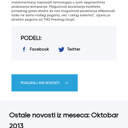
implementaciji najnovijih tehnologija u svim segmentima
poslovanja kompanije. Mogućnost povećanja kvaliteta
prirodnog gasa otvara za nas mogućnost povećanja efikasnosti
rada ne samo našeg pogona, već i celog sistema“, izjavio je
direktor pogona za TNG Predrag Grujić.
PODELI:
Facebook
Twitter
POGLEDAJ SVE NOVOSTI
Ostale novosti iz meseca: Oktobar
2013