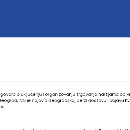
Odbor direktora
Eksterni revizor
Poslovi sa ličnim
govora o uključenju i organizovanju trgovanja hartijama od vr
eograd, NIS je najavio Beogradskoj berzi dostavu i objavu Kv
ne.