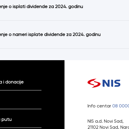
je o isplati dividende za 2024. godinu
je o nameri isplate dividende za 2024. godinu
 i donacije
Info centar
08 000
 putu
NIS a.d. Novi Sad,
21102 Novi Sad, Nar