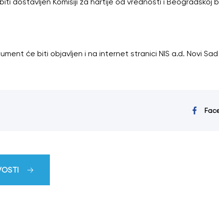
i dostavljen Komisiji za hartije od vrednosti i Beogradskoj be
nt će biti objavljen i na internet stranici NIS a.d. Novi Sad 
Fac
VOSTI