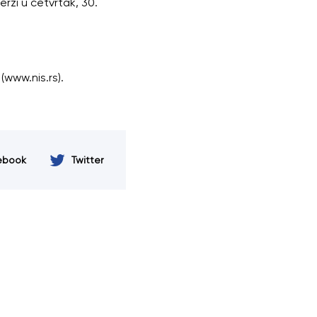
rzi u četvrtak, 30.
(www.nis.rs).
ebook
Twitter