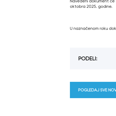
Navedeni dokument će bit
oktobra 2025. godine.
U naznačenom roku dokume
PODELI:
POGLEDAJ SVE NO