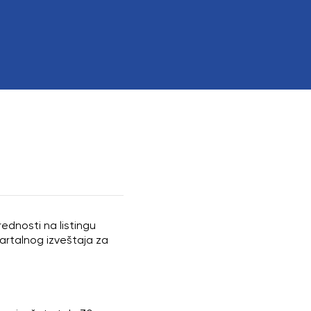
 interesom
ednosti na listingu
artalnog izveštaja za