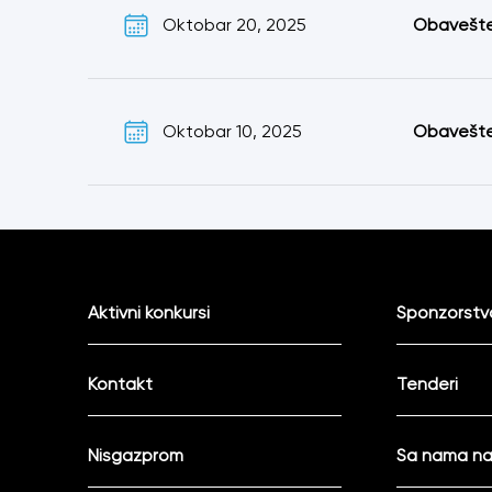
Oktobar 20, 2025
Obavešten
Oktobar 10, 2025
Obavešten
Aktivni konkursi
Sponzorstva
Kontakt
Tenderi
Nisgazprom
Sa nama na