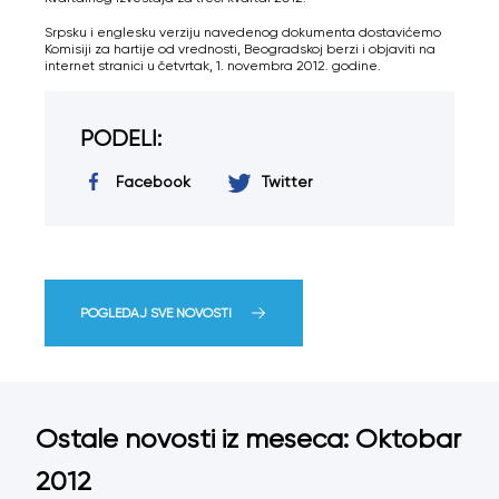
Srpsku i englesku verziju navedenog dokumenta dostavićemo
Komisiji za hartije od vrednosti, Beogradskoj berzi i objaviti na
internet stranici u četvrtak, 1. novembra 2012. godine.
PODELI:
Facebook
Twitter
POGLEDAJ SVE NOVOSTI
Ostale novosti iz meseca: Oktobar
2012