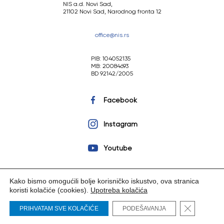
NIS a.d. Novi Sad,
21102 Novi Sad, Narodnog fronta 12
office@nis.rs
PIB: 104052135
MB: 20084693
BD 92142/2005
Facebook
Instagram
Youtube
Kako bismo omogućili bolje korisničko iskustvo, ova stranica
koristi kolačiće (cookies).
Upotreba kolačića
Copyright © 2023 NIS a.d. Novi Sad. Sva prava zadržana.
Close GDP
PRIHVATAM SVE KOLAČIĆE
PODEŠAVANJA