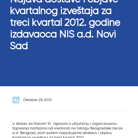
kvartalnog izveštaja za
treći kvartal 2012. godine
izdavaoca NIS a.d. Novi
Sad
Oktobar 29, 2012
U skladu sa članom 10. Ugovora o uključenju i organizovanju
trgovanja hartijama od vrednosti na listingu Beogradske berze
a.d. Beograd, ovim putem najavljujemo dostavu i objavu
Kvartalnog izveštaja za treći kvartal 2012.