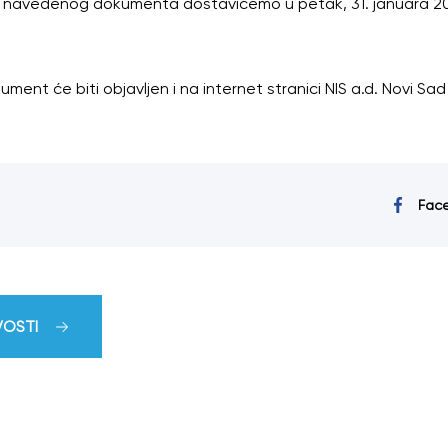
ju navedenog dokumenta dostavićemo u petak, 31. januara 20
nt će biti objavljen i na internet stranici NIS a.d. Novi Sad 
Fac
VOSTI