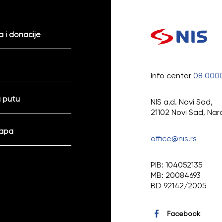
 i donacije
Info centar
08 000
 putu
NIS a.d. Novi Sad,
21102 Novi Sad, Nar
mapa
office@nis.rs
PIB: 104052135
MB: 20084693
BD 92142/2005
Facebook