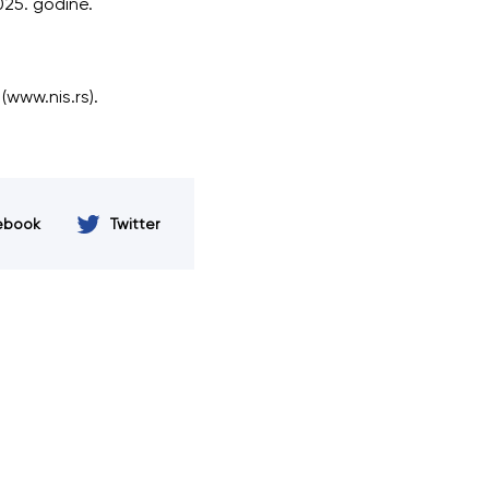
25. godine.
(www.nis.rs).
ebook
Twitter