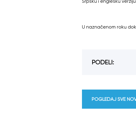
Srpsku i englesku verzi
U naznačenom roku dokume
PODELI:
POGLEDAJ SVE NO