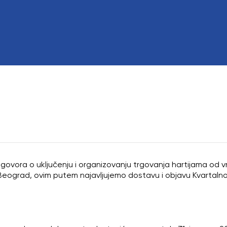
Odbor direktora
Eksterni revizor
Poslovi sa ličnim
govora o uključenju i organizovanju trgovanja hartijama od v
eograd, ovim putem najavljujemo dostavu i objavu Kvartalnog