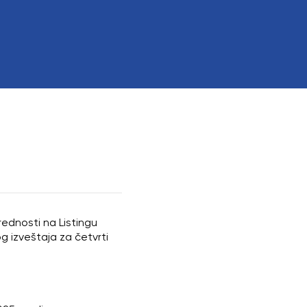
 interesom
rednosti na Listingu
 izveštaja za četvrti