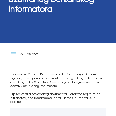
informatora
Mart 28, 2017
U skladu sa članom 10. Ugovora o uključenju i organizovanju
trgovanja hartijama od vrednosti na listingu Beogradske berze
a.d. Beograd, NIS a.d. Novi Sad je najavio Beogradskoj berzi
dostavu ažuriranog informatora.
Srpska verzija navedenog dokumenta u elektronskoj formi će
biti dostavljena Beogradskoj berzi u petak, 31. marta 2017.
godine.