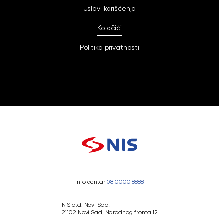
Uslovi korišćenja
Kolačići
Politika privatnosti
Info centar
08 0000 8888
NIS a.d. Novi Sad,
21102 Novi Sad, Narodnog fronta 12