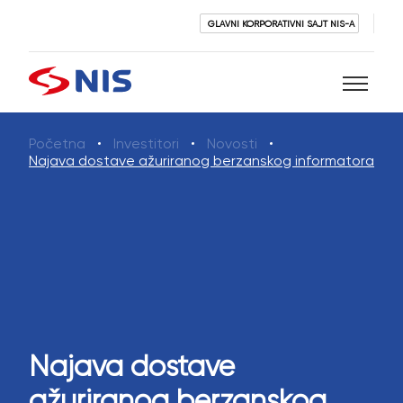
GLAVNI KORPORATIVNI SAJT NIS-A
Početna
Investitori
Novosti
Pretraži
Najava dostave ažuriranog berzanskog informatora
PRETRAŽI
Najava dostave
ažuriranog berzanskog