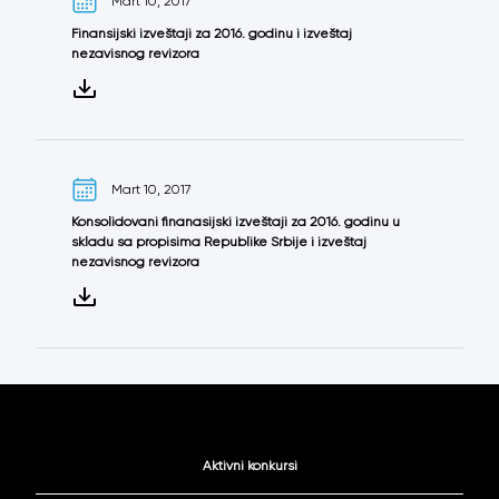
Mart 10, 2017
Finansijski izveštaji za 2016. godinu i izveštaj
nezavisnog revizora
Mart 10, 2017
Konsolidovani finanasijski izveštaji za 2016. godinu u
skladu sa propisima Republike Srbije i izveštaj
nezavisnog revizora
Aktivni konkursi