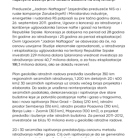
Preduzeće „Jadran-Naftagas“ (zajedničko preduzeće NIS-a i
ruske kompanije Zarubežnjeft) i Ministarstvo industrije,
energetike i rudarstva RS potpisali su pre tačno godinu dana,
26. septembra 2011. godine, Ugovor o koncesiji za istraživanje i
korišćenje ugljovodonika (sirove nafte i gasa) na teritoriji
Republike Srpske. Koncesija je dobijena na period od 28 godina
(tri godine za istraživanja i 25 godina za period eksploatacije).
Ovim Ugovorom “Jadran Naftagas” se obavezao da će, na
osnovu usvojene Studije ekonomske opravdanosti, u istraživanja
i eksploataciju ugljovodonika na teritoriji Republike Srpske
investirati 229 miliona dolara (planirana vrednost investicija za
istraživanja iznosi 40,7 miliona dolara, a za fazu eksploatacije
188,3 miliona dolara, ako se dokažu rezerve).
Plan geološko istražnih radova predviđa izvođenje 350 km
regionalnih seizmičkih istraživanja, 1.200 km detaljnih 2D i 400
km2 3D seizmičkih ispitivanja uz izradu većeg broja projekata i
elaborata. Do sada je urađena reinterpretacija starih
seizmičkih podataka, dekonzervacija i ispitivanje dve stare
bušotine koje je potvrdilo postojanje nafte i gasa u tragovima,
kao i nova ispitivanja (Novi Grad – Doboj (210 km), istražni
prostor Semberija (516 km), istražni prostor Posavina (310 km),
Banja Luka – Zvornik (303 km), Majevica (100 km)), a projekat
predviđa i bušenje više istražnih bušotina. Za period 2011-2012,
investiraće se blizu 10 miliona evra u geološko istražne radove.
2D i 3D seizmička ispitivanja predstavljaju osnovnu metodu
istraživanja nafte i gasa. Cilj ovih ispitivanja je da se generalno