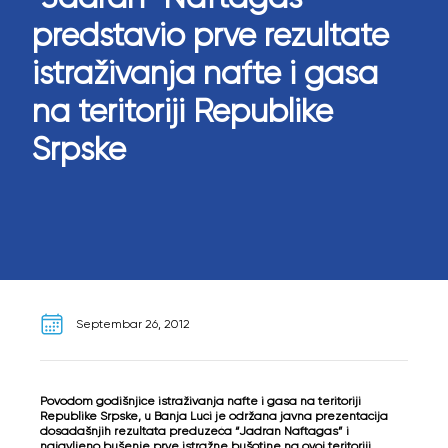
predstavio prve rezultate
istraživanja nafte i gasa
na teritoriji Republike
Srpske
Septembar 26, 2012
Povodom godišnjice istraživanja nafte i gasa na teritoriji
Republike Srpske, u Banja Luci je održana javna prezentacija
dosadašnjih rezultata preduzeća “Jadran Naftagas” i
najavljeno bušenje prve istražne bušotine na ovoj teritoriji.