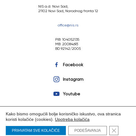
NIS a.d. Novi Sad,
21102 Novi Sad, Narodnog fronta 12
office@nis.rs
PIB: 104052135
MB: 20084693
BD 92142/2005
Facebook
Instagram
Youtube
Kako bismo omogućili bolje korisničko iskustvo, ova stranica
koristi kolačiće (cookies).
Upotreba kolačića
Copyright © 2023 NIS a.d. Novi Sad. Sva prava zadržana.
Close GDP
PRIHVATAM SVE KOLAČIĆE
PODEŠAVANJA