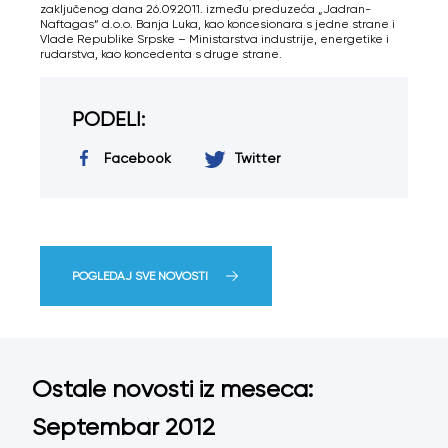
zaključenog dana 26.09.2011. između preduzeća „Jadran-
Naftagas“ d.o.o. Banja Luka, kao koncesionara s jedne strane i
Vlade Republike Srpske – Ministarstva industrije, energetike i
rudarstva, kao koncedenta s druge strane.
PODELI:
Facebook
Twitter
POGLEDAJ SVE NOVOSTI
Ostale novosti iz meseca:
Septembar 2012