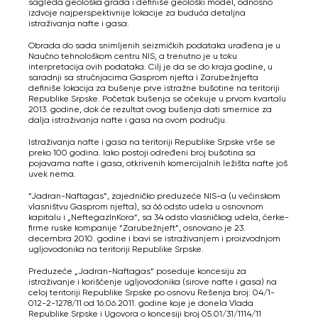
sagleda geološka građa i definiše geološki model, odnosno
izdvoje najperspektivnije lokacije za buduća detaljna
istraživanja nafte i gasa.
Obrada do sada snimljenih seizmičkih podataka urađena je u
Naučno tehnološkom centru NIS, a trenutno je u toku
interpretacija ovih podataka. Cilj je da se do kraja godine, u
saradnji sa stručnjacima Gasprom njefta i Zarubežnjefta
definiše lokacija za bušenje prve istražne bušotine na teritoriji
Republike Srpske. Početak bušenja se očekuje u prvom kvartalu
2013. godine, dok će rezultat ovog bušenja dati smernice za
dalja istraživanja nafte i gasa na ovom području.
Istraživanja nafte i gasa na teritoriji Republike Srpske vrše se
preko 100 godina. Iako postoji određeni broj bušotina sa
pojavama nafte i gasa, otkrivenih komercijalnih ležišta nafte još
uvek nema.
“Jadran-Naftagas”, zajedničko preduzeće NIS-a (u većinskom
vlasništvu Gasprom njefta), sa 66 odsto udela u osnovnom
kapitalu i „NeftegazInKora“, sa 34 odsto vlasničkog udela, ćerke-
firme ruske kompanije “Zarubežnjeft”, osnovano je 23.
decembra 2010. godine i bavi se istraživanjem i proizvodnjom
ugljovodonika na teritoriji Republike Srpske.
Preduzeće „Jadran-Naftagas“ poseduje koncesiju za
istraživanje i korišćenje ugljovodonika (sirove nafte i gasa) na
celoj teritoriji Republike Srpske po osnovu Rešenja broj: 04/1-
012-2-1278/11 od 16.06.2011. godine koje je donela Vlada
Republike Srpske i Ugovora o koncesiji broj 05.01/31/1114/11