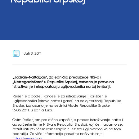
Juli 8, 2011
„Jadran-Naftagas”, zajedničko preduzeće NIS-a i
„NeftegazInKora“ u Republici Srpskoj, ostvario je pravo na
istraživanje i eksploataciju ugljovodonika na toj teritoriji.
Rešenje o dodeli koncesije za istraživanje i korišćenje
ugljovodonika (sirove nafte i gasa) na celoj teritoriji Republike
Srpske, izglasano je na sednici Vlade Republike Srpske
16.06.2011. u Banja Luci.
Ovim Rešenjem praktično započinje proces istraživanja nafte i
gasa ćerke firme NIS-a u Republici Srpskoj, koji će, nadamo se,
rezultirati otkrićem komercijalnih ležišta ugljovodonika na tom
području. Za više informacija posetite naš veb sajt:
http://www.nis.rs