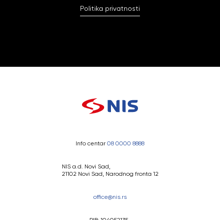
Politika privatnosti
Info centar
08 0000 8888
NIS a.d. Novi Sad,
21102 Novi Sad, Narodnog fronta 12
office@nis.rs
PIB: 104052135