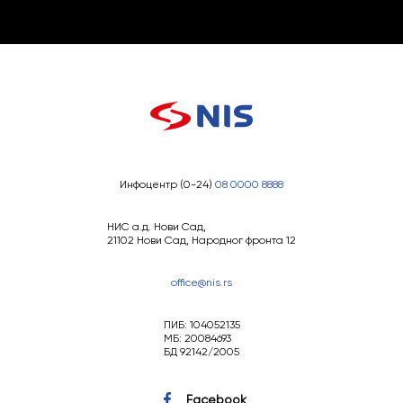
Инфоцентр (0-24)
08 0000 8888
НИС а.д. Нови Сад,
21102 Нови Сад, Народног фронта 12
office@nis.rs
ПИБ: 104052135
МБ: 20084693
БД 92142/2005
Facebook