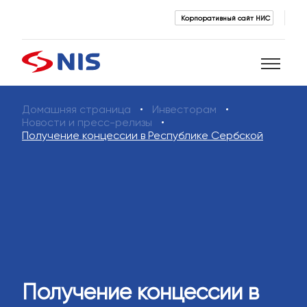
Корпоративный сайт НИС
Домашняя страница
Инвесторам
Поиск
Новости и пресс-релизы
Получение концессии в Республике Сербской
ПОИСК
Получение концессии в