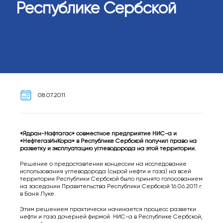
Республике Сербской
08.07.2011
«Ядран-Нафтагас» совместное предприятие НИС-а и
«НефтегазИнКора» в Республике Сербской получил право на
разветку и эксплуатацию углеводорода на этой территории.
Решение о предоставлении концессии на исследование
использования углеводорода (сырой нефти и газа) на всей
территории Республики Сербской было принято голосованием
на заседании Правительства Республики Сербской 16.06.2011 г.
в Баня Луке.
Этим решением практически начинается процесс разветки
нефти и газа дочерней фирмой НИС-а в Республике Сербской,