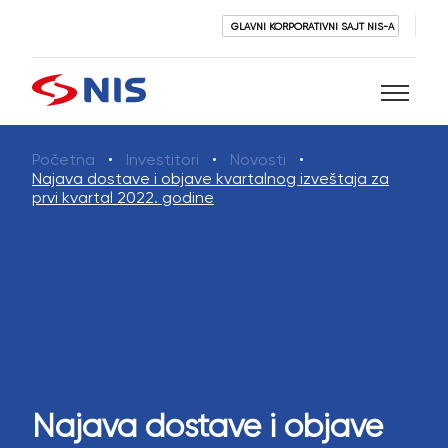
GLAVNI KORPORATIVNI SAJT NIS-A
Početna
Investitori
Novosti
Pretraži
Najava dostave i objave kvartalnog izveštaja za
prvi kvartal 2022. godine
PRETRAŽI
Najava dostave i objave