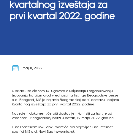
kvartalnog izveštaja za
prvi kvartal 2022. godine
Maj 11, 2022
U skladu sa članom 10. Ugovora o uključenju i organizovanju
trgovanja hartijama od vrednosti na listingu Beogradske berze
a.d. Beograd, NIS je najavio Beogradskoj berzi dostavu i objavu
Kvartalnog izveštaja za prvi kvartal 2022. godine.
Navedeni dokument će biti dostavljen Komisiji za hartije od
vrednosti i Beogradskoj berzi u petak, 13. maja 2022. godine.
U naznačenom roku dokument će biti objavljen i na internet
stranici NIS a.d. Novi Sad (www.nis.rs).