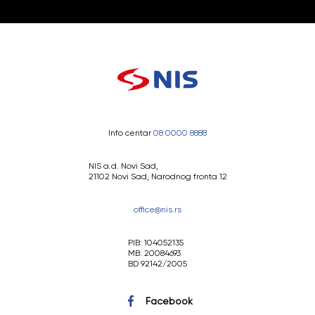
Info centar
08 0000 8888
NIS a.d. Novi Sad,
21102 Novi Sad, Narodnog fronta 12
office@nis.rs
PIB: 104052135
MB: 20084693
BD 92142/2005
Facebook