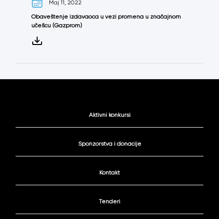
Maj 11, 2022
Obaveštenje izdavaoca u vezi promena u značajnom
učešću (Gazprom)
Aktivni konkursi
Sponzorstva i donacije
Kontakt
Tenderi