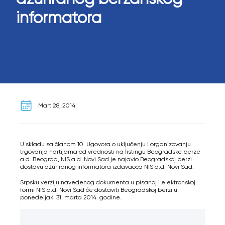
informatora
Mart 28, 2014
U skladu sa članom 10. Ugovora o uključenju i organizovanju
trgovanja hartijama od vrednosti na listingu Beogradske berze
a.d. Beograd, NIS a.d. Novi Sad je najavio Beogradskoj berzi
dostavu ažuriranog informatora izdavaoca NIS a.d. Novi Sad.
Srpsku verziju navedenog dokumenta u pisanoj i elektronskoj
formi NIS a.d. Novi Sad će dostaviti Beogradskoj berzi u
ponedeljak, 31. marta 2014. godine.