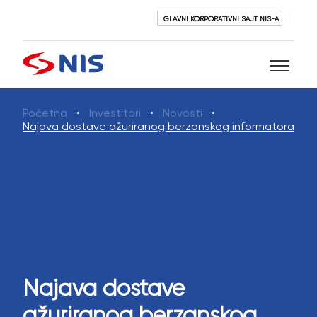
GLAVNI KORPORATIVNI SAJT NIS-A
Početna
Investitori
Novosti
Pretraži
Najava dostave ažuriranog berzanskog informatora
PRETRAŽI
Najava dostave
ažuriranog berzanskog