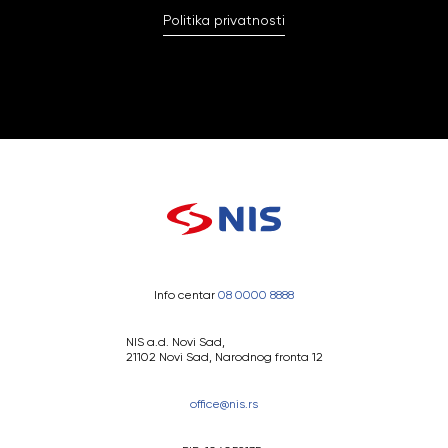
Politika privatnosti
Info centar
08 0000 8888
NIS a.d. Novi Sad,
21102 Novi Sad, Narodnog fronta 12
office@nis.rs