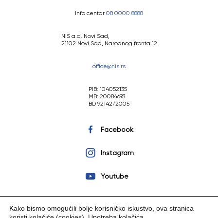
Info centar
08 0000 8888
NIS a.d. Novi Sad,
21102 Novi Sad, Narodnog fronta 12
office@nis.rs
PIB: 104052135
MB: 20084693
BD 92142/2005
Facebook
Instagram
Youtube
Kako bismo omogućili bolje korisničko iskustvo, ova stranica
koristi kolačiće (cookies).
Upotreba kolačića