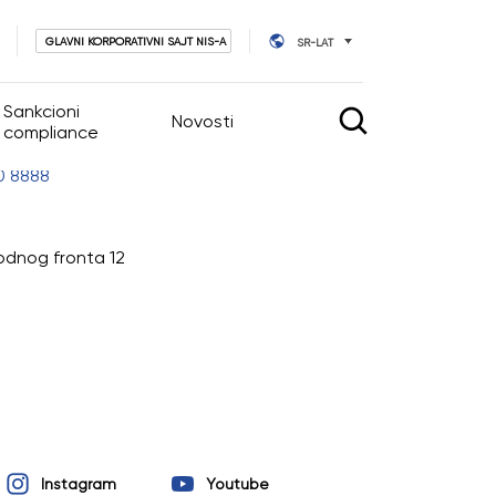
GLAVNI KORPORATIVNI SAJT NIS-A
SR-LAT
Sankcioni
Novosti
compliance
0 8888
vljanje
Novosti
Kalendar događaja
odnog fronta 12
tva
vnog upravljanja
ara
Instagram
Youtube