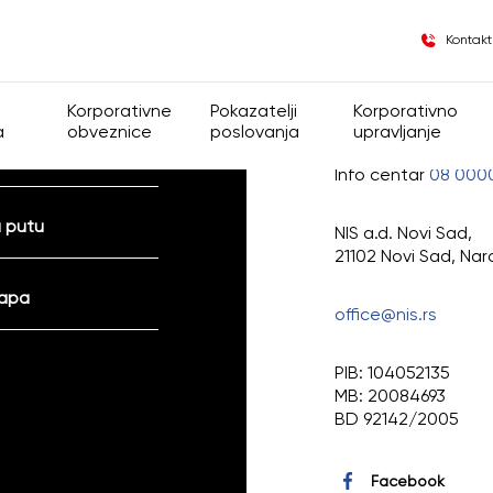
Kontakt
 i donacije
Korporativne
Pokazatelji
Korporativno
a
obveznice
poslovanja
upravljanje
Info centar
08 000
lasnička struktura
Opšte informacije
Finansijski pokazatelji
Korporativno upra
 putu
NIS a.d. Novi Sad,
e
Informacije za insajdere
Operativni pokazatelji
Grupa
21102 Novi Sad, Nar
mapa
Regulativa
office@nis.rs
Opšta akta Druš
PIB: 104052135
MB: 20084693
Kodeks korporati
BD 92142/2005
Skupština akcion
Facebook