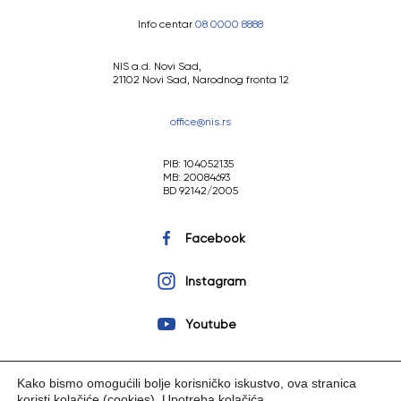
Info centar
08 0000 8888
NIS a.d. Novi Sad,
21102 Novi Sad, Narodnog fronta 12
office@nis.rs
PIB: 104052135
MB: 20084693
BD 92142/2005
Facebook
Instagram
Youtube
Kako bismo omogućili bolje korisničko iskustvo, ova stranica
koristi kolačiće (cookies).
Upotreba kolačića