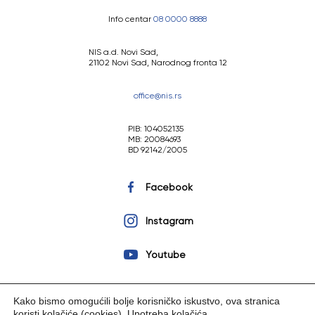
Info centar
08 0000 8888
NIS a.d. Novi Sad,
21102 Novi Sad, Narodnog fronta 12
office@nis.rs
PIB: 104052135
MB: 20084693
BD 92142/2005
Facebook
Instagram
Youtube
Kako bismo omogućili bolje korisničko iskustvo, ova stranica
koristi kolačiće (cookies).
Upotreba kolačića