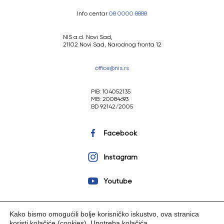
Info centar
08 0000 8888
NIS a.d. Novi Sad,
21102 Novi Sad, Narodnog fronta 12
office@nis.rs
PIB: 104052135
MB: 20084693
BD 92142/2005
Facebook
Instagram
Youtube
Kako bismo omogućili bolje korisničko iskustvo, ova stranica
koristi kolačiće (cookies).
Upotreba kolačića