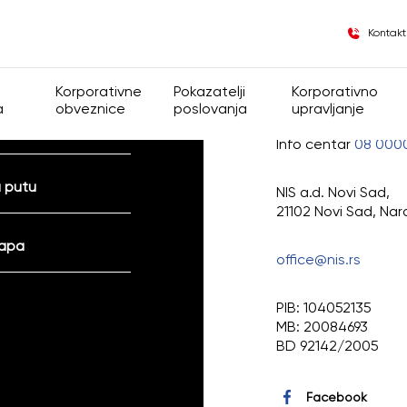
Kontakt
 i donacije
Korporativne
Pokazatelji
Korporativno
a
obveznice
poslovanja
upravljanje
Info centar
08 000
lasnička struktura
Opšte informacije
Finansijski pokazatelji
Korporativno upra
 putu
NIS a.d. Novi Sad,
e
Informacije za insajdere
Operativni pokazatelji
Grupa
21102 Novi Sad, Nar
mapa
Regulativa
office@nis.rs
Opšta akta Druš
PIB: 104052135
MB: 20084693
Kodeks korporati
BD 92142/2005
Skupština akcion
Facebook