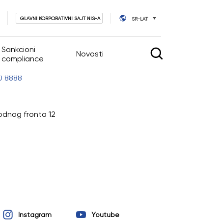
GLAVNI KORPORATIVNI SAJT NIS-A
SR-LAT
Sankcioni
Novosti
compliance
0 8888
vljanje
Novosti
Kalendar događaja
odnog fronta 12
tva
vnog upravljanja
ara
Instagram
Youtube