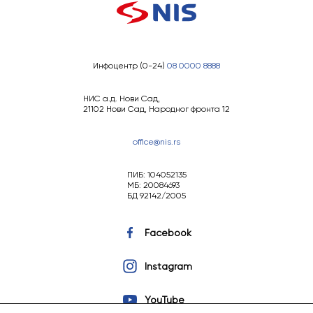
Инфоцентр (0-24)
08 0000 8888
НИС а.д. Нови Сад,
21102 Нови Сад, Народног фронта 12
office@nis.rs
ПИБ: 104052135
МБ: 20084693
БД 92142/2005
Facebook
Instagram
YouTube