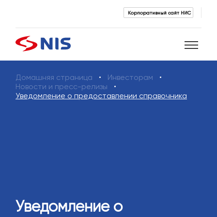
Корпоративный сайт НИС
Домашняя страница
Инвесторам
Поиск
Новости и пресс-релизы
Уведомление о предоставлении справочника
ПОИСК
Уведомление о