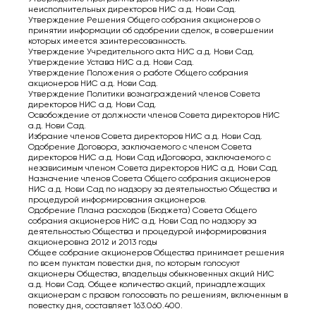
неисполнительных директоров НИС а.д. Нови Сад.
Утверждение Решения Общего собрания акционеров о
принятии информации об одобрении сделок, в совершении
которых имеется заинтересованность.
Утверждение Учредительного акта НИС а.д. Нови Сад.
Утверждение Устава НИС а.д. Нови Сад.
Утверждение Положения о работе Общего собрания
акционеров НИС а.д. Нови Сад.
Утверждение Политики вознаграждений членов Совета
директоров НИС а.д. Нови Сад.
Освобождение от должности членов Совета директоров НИС
а.д. Нови Сад.
Избрание членов Совета директоров НИС а.д. Нови Сад.
Одобрение Договора, заключаемого с членом Совета
директоров НИС а.д. Нови Сад иДоговора, заключаемого с
независимым членом Совета директоров НИС а.д. Нови Сад.
Назначение членов Совета Общего собрания акционеров
НИС а.д. Нови Сад по надзору за деятельностью Общества и
процедурой информирования акционеров.
Одобрение Плана расходов (Бюджета) Совета Общего
собрания акционеров НИС а.д. Нови Сад по надзору за
деятельностью Общества и процедурой информирования
акционеровна 2012 и 2013 годы
Общее собрание акционеров Общества принимает решения
по всем пунктам повестки дня, по которым голосуют
акционеры Общества, владельцы обыкновенных акций НИС
а.д. Нови Сад. Общее количество акций, принадлежащих
акционерам с правом голосовать по решениям, включенным в
повестку дня, составляет 163.060.400.