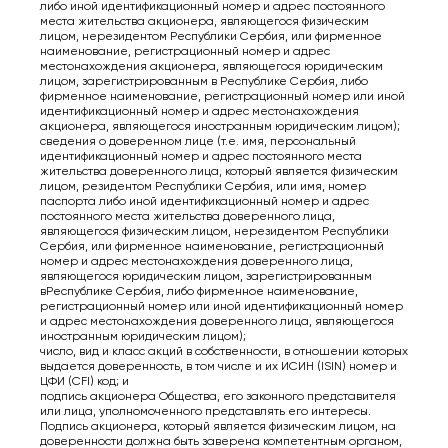
либо иной идентификационный номер и адрес постоянного
места жительства акционера, являющегося физическим
лицом, нерезидентом Республики Сербия, или фирменное
наименование, регистрационный номер и адрес
местонахождения акционера, являющегося юридическим
лицом, зарегистрированным в Республике Сербия, либо
фирменное наименование, регистрационный номер или иной
идентификационный номер и адрес местонахождения
акционера, являющегося иностранным юридическим лицом);
сведения о доверенном лице (т.е. имя, персональный
идентификационный номер и адрес постоянного места
жительства доверенного лица, который является физическим
лицом, резидентом Республики Сербия, или имя, номер
паспорта либо иной идентификационный номер и адрес
постоянного места жительства доверенного лица,
являющегося физическим лицом, нерезидентом Республики
Сербия, или фирменное наименование, регистрационный
номер и адрес местонахождения доверенного лица,
являющегося юридическим лицом, зарегистрированным
вРеспублике Сербия, либо фирменное наименование,
регистрационный номер или иной идентификационный номер
и адрес местонахождения доверенного лица, являющегося
иностранным юридическим лицом);
число, вид и класс акций в собственности, в отношении которых
выдается доверенность, в том числе и их ИСИН (ISIN) номер и
ЦФИ (CFI) код; и
подпись акционера Общества, его законного представителя
или лица, уполномоченного представлять его интересы.
Подпись акционера, который является физическим лицом, на
доверенности должна быть заверена компетентным органом,