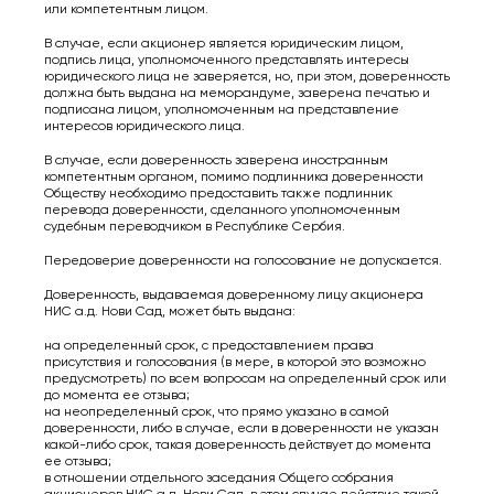
или компетентным лицом.
В случае, если акционер является юридическим лицом,
подпись лица, уполномоченного представлять интересы
юридического лица не заверяется, но, при этом, доверенность
должна быть выдана на меморандуме, заверена печатью и
подписана лицом, уполномоченным на представление
интересов юридического лица.
В случае, если доверенность заверена иностранным
компетентным органом, помимо подлинника доверенности
Обществу необходимо предоставить также подлинник
перевода доверенности, сделанного уполномоченным
судебным переводчиком в Республике Сербия.
Передоверие доверенности на голосование не допускается.
Доверенность, выдаваемая доверенному лицу акционера
НИС а.д. Нови Сад, может быть выдана:
на определенный срок, с предоставлением права
присутствия и голосования (в мере, в которой это возможно
предусмотреть) по всем вопросам на определенный срок или
до момента ее отзыва;
на неопределенный срок, что прямо указано в самой
доверенности, либо в случае, если в доверенности не указан
какой-либо срок, такая доверенность действует до момента
ее отзыва;
в отношении отдельного заседания Общего собрания
акционеров НИС а.д. Нови Сад, в этом случае действие такой