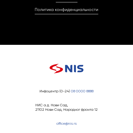
Политика конфиденциальности
Инфоцентр (0-24)
08 0000 8888
НИС а.д. Нови Сад,
21102 Нови Сад, Народног фронта 12
office@nis.rs