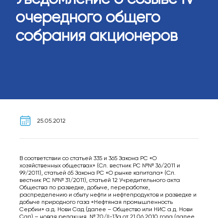
очередного общего
собрания акционеров
25.05.2012
В соответствии со статьей 335 и 365 Закона РС «О
хозяйственных обществах» (Сл. вестник РС №№ 36/2011 и
99/2011), статьей 65 Закона РС «О рынке капитала» (Сл.
вестник РС №№ 31/2011), статьей 12 Учредительного aкта
Общества по разведке, добыче, переработке,
распределению и сбыту нефти и нефтепродуктов и разведке и
добыче природного газа «Нефтяная промышленность
Сербии» а.д. Нови Сад (далее – Общество или НИС а.д. Нови
Сад) – новая редакция, № 70/II-13a от 21.06.2010 гoда (далее