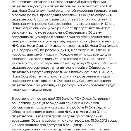
обществах» материалы к заседанию Общего собрания
акционеров доступны акционерам на интернет-сайте НИС
а.д. Нови Сад (www.nis.rs) со дня опубликования Уведомления
о созыве до дня проведения заседания Общего собрания
акционеров. В соответствии со статьей 6. п. 6.2 и статьей 12
Положения о работе Общего собрания акционеров НИС а.д.
Нови Сад каждый акционер или его представитель могут
ознакомиться с материалами к Очередному Общему
собранию акционеров в Канцелярии по взаимодействию с
миноритарными акционерами, первый этаж, Деловой центр
НИС а.д. Нови Сад, ул. Народног фронта, д.12, Нови Сад (вход с
ул. Подгоричка), по рабочим дням, в период с 8.00 до 16.00
часов со дня опубликования Уведомления о созыве до дня
проведения заседания Общего собрания акционеров.
Учитывая то, что материалы к Очередному Общему собранию
акционеров размещены на интернет-сайте Общества, и
акционеры могут скопировать их в полном объеме, НИС а.д.
Нови Сад обеспечит акционерам и их доверенным лицам
ксерокопии материалов к Очередному Общему собранию
акционеров при условии, что расходы на копирование будут
нести сами акционеры.
В соответствии со статьей 331 Закона РС «О хозяйственных
обществах» днем утверждения списка акционеров,
обладающих правом участвовать в работе IV Очередного
Общего собрания акционеров НИС а.д. Нови Сад (День
акционеров), является десятый день до проведения
заседания Общего собрания акционеров, т.е. 15.06.2012 года.
Список акционеров доступен в Канцелярии по
взаимодействию с миноритарными акционерами, первый