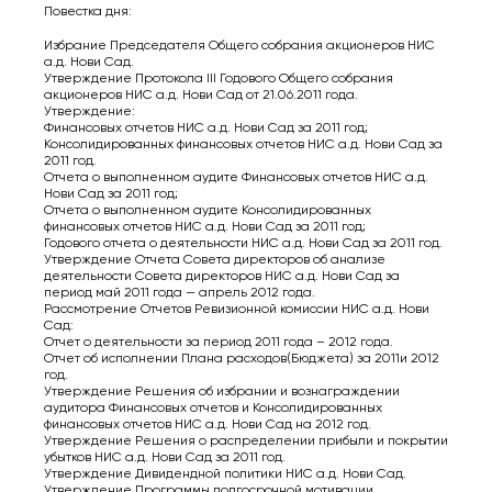
Повестка дня:
Избрание Председателя Общего собрания акционеров НИС
а.д. Нови Сад.
Утверждение Протокола III Годового Общего собрания
акционеров НИС а.д. Нови Сад от 21.06.2011 года.
Утверждение:
Финансовых отчетов НИС а.д. Нови Сад за 2011 год;
Консолидированных финансовых отчетов НИС а.д. Нови Сад за
2011 год.
Отчета о выполненном аудите Финансовых отчетов НИС а.д.
Нови Сад за 2011 год;
Отчета о выполненном аудите Консолидированных
финансовых отчетов НИС а.д. Нови Сад за 2011 год;
Годового отчета о деятельности НИС а.д. Нови Сад за 2011 год.
Утверждение Отчета Совета директоров об анализе
деятельности Совета директоров НИС а.д. Нови Сад за
период май 2011 года — апрель 2012 года.
Рассмотрение Отчетов Ревизионной комиссии НИС а.д. Нови
Сад:
Отчет о деятельности за период 2011 года – 2012 года.
Отчет об исполнении Плана расходов(Бюджета) за 2011и 2012
год.
Утверждение Решения об избрании и вознаграждении
аудитора Финансовых отчетов и Консолидированных
финансовых отчетов НИС а.д. Нови Сад на 2012 год.
Утверждение Решения о распределении прибыли и покрытии
убытков НИС а.д. Нови Сад за 2011 год.
Утверждение Дивидендной политики НИС а.д. Нови Сад.
Утверждение Программы долгосрочной мотивации