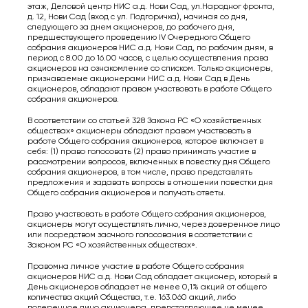
этаж, Деловой центр НИС а.д. Нови Сад, ул.Народног фронта,
д. 12, Нови Сад (вход с ул. Подгоричка), начиная со дня,
следующего за днем акционеров, до рабочего дня,
предшествующего проведению IV Очередного Общего
собрания акционеров НИС а.д. Нови Сад, по рабочим дням, в
период с 8.00 до 16.00 часов, с целью осуществления права
акционеров на ознакомление со списком. Только акционеры,
признаваемые акционерами НИС а.д. Нови Сад в День
акционеров, обладают правом участвовать в работе Общего
собрания акционеров.
В соответствии со статьей 328 Закона РС «О хозяйственных
обществах» акционеры обладают правом участвовать в
работе Общего собрания акционеров, которое включает в
себя: (1) право голосовать (2) право принимать участие в
рассмотрении вопросов, включенных в повестку дня Общего
собрания акционеров, в том числе, право представлять
предложения и задавать вопросы в отношении повестки дня
Общего собрания акционеров и получать ответы.
Право участвовать в работе Общего собрания акционеров,
акционеры могут осуществлять лично, через доверенное лицо
или посредством заочного голосования в соответствии с
Законом РС «О хозяйственных обществах».
Правомна личное участие в работе Общего собрания
акционеров НИС а.д. Нови Сад обладает акционер, который в
День акционеров обладает не менее 0,1% акций от общего
количества акций Общества, т.е. 163.060 акций, либо
доверенное лицо акционера, представляющее не менее