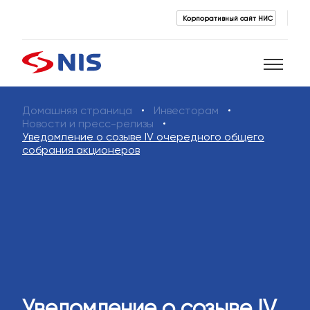
Корпоративный сайт НИС
Домашняя страница
Инвесторам
Поиск
Новости и пресс-релизы
Уведомление о созыве IV очередного общего
собрания акционеров
ПОИСК
Уведомление о созыве IV