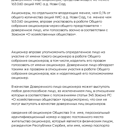
163.060 акций НИС а.д. Нови Сад.
Акционеры, по отдельности владеющие менее, чем 0,1% от
общего количества акций НИС а.д. Нови Сад, т.е. менее чем
163.060 акциями, вправе участвовать в работе Общего
собрания акционеров через общего представителя –
доверенное лицо, или голосовать заочно в соответствии с
Законом «О хозяйственных обществах».
Акционер вправе уполномочить определенное лицо на
участие от имени такого акционера в работе Общего
собрания акционеров, в том числе,наделить его правом
голосовать от имени акционера. Доверенное лицо обладает
такими же правами в отношении участия в работе Общего
собрания акционеров, как и наделяющий его полномочиями
акционер.
В качестве Доверенного лица акционера может выступать
любое дееспособное лицо, за исключением лиц, в отношении
которых в соответствии с положениями статьи 345 Закона РС
«О хозяйственных обществах» предусмотрено, что они не
могут выступать в качестве доверенных лиц акционеров.
сведения об акционере Общества (т.е. имя, персональный
идентификационный номер и адрес постоянного места
жительства акционера, который является физическим лицом,
резидентом Республики Сербия, или имя, номер паспорта