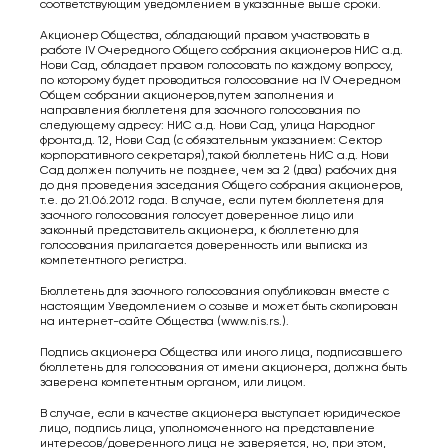
соответствующим уведомлением в указанные выше сроки.
Aкционер Общества, обладающий правом участвовать в
работе IV Очередного Общего собрания акционеров НИС а.д.
Нови Сад, обладает правом голосовать по каждому вопросу,
по которому будет проводиться голосование на IV Очередном
Общем собрании акционеров,путем заполнения и
направления бюллетеня для заочного голосования по
следующему адресу: НИС а.д. Нови Сад, улица Народног
фронта,д. 12, Нови Сад (с обязательным указанием: Сектор
корпоративного секретаря),такой бюллетень НИС а.д. Нови
Сад должен получить не позднее, чем за 2 (два) рабочих дня
до дня проведения заседания Общего собрания акционеров,
т.е. до 21.06.2012 года. В случае, если путем бюллетеня для
заочного голосования голосует доверенное лицо или
законный представитель акционера, к бюллетеню для
голосования прилагается доверенность или выписка из
компетентного регистра.
Бюллетень для заочного голосования опубликован вместе с
настоящим Уведомлением о созыве и может быть скопирован
на интернет-сайте Общества (www.nis.rs.).
Подпись акционера Общества или иного лица, подписавшего
бюллетень для голосования от имени акционера, должна быть
заверена компетентным органом, или лицом.
В случае, если в качестве акционера выступает юридическое
лицо, подпись лица, уполномоченного на представление
интересов/доверенного лица не заверяется, но, при этом,