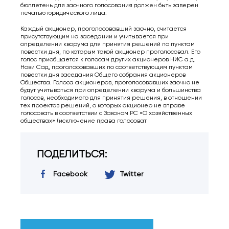
бюллетень для заочного голосования должен быть заверен
печатью юридического лица.
Каждый акционер, проголосовавший заочно, считается
присутствующим на заседании и учитывается при
определении кворума для принятия решений по пунктам
повестки дня, по которым такой акционер проголосовал. Его
голос приобщается к голосам других акционеров НИС а.д.
Нови Сад, проголосовавших по соответствующим пунктам
повестки дня заседания Общего собрания акционеров
Общества. Голоса акционеров, проголосовавших заочно не
будут учитываться при определении кворума и большинства
голосов, необходимого для принятия решения, в отношении
тех проектов решений, о которых акционер не вправе
голосовать в соответствии с Законом РС «О хозяйственных
обществах» (исключение права голосоват
ПОДЕЛИТЬСЯ:
Facebook
Twitter