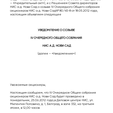
– «Учредительный акт»), и с Решением Совета директоров
НИС а.д. Нови Сад о созыве IV Очередного Общего собрания
акционеров НИС а.д. Нови Сад№ 80/45-8 от 18.05.2012 года,
настоящим объявляем следующее
УВЕДОМЛЕНИЕ О СОЗЫВЕ
IV ОЧЕРЕДНОГО ОБЩЕГО СОБРАНИЯ
НИС А.Д. НОВИ САД
(далее – «Уведомление»)
Уважаемые акционеры,
Настоящим сообщаем, что IV Очередное Общее собрание
акционеров НИС а.д. Нови Сад будет проведено в
понедельник, 25.06.2012 года,в Деловом центре НИС, ул.
Милентия Поповича, д. 1, Белград, в зале 332, на третьем
этаже, в 12,00 часов