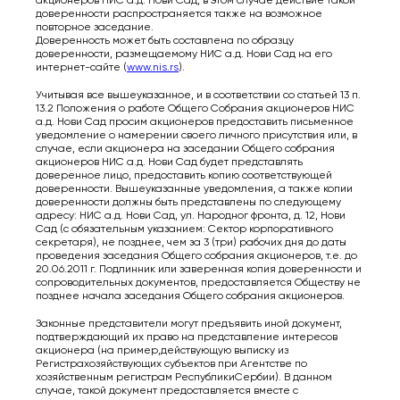
доверенности распространяется также на возможное
повторное заседание.
Доверенность может быть составлена по образцу
доверенности, размещаемому НИС а.д. Нови Сад на его
интернет-сайте (
www.nis.rs
).
Учитывая все вышеуказанное, и в соответствии со статьей 13 п.
13.2 Положения о работе Общего Собрания акционеров НИС
а.д. Нови Сад просим акционеров предоставить письменное
уведомление о намерении своего личного присутствия или, в
случае, если акционера на заседании Общего собрания
акционеров НИС а.д. Нови Сад будет представлять
доверенное лицо, предоставить копию соответствующей
доверенности. Вышеуказанные уведомления, а также копии
доверенности должны быть представлены по следующему
адресу: НИС а.д. Нови Сад, ул. Народног фронта, д. 12, Нови
Сад (с обязательным указанием: Сектор корпоративного
секретаря), не позднее, чем за 3 (три) рабочих дня до даты
проведения заседания Общего собрания акционеров, т.е. до
20.06.2011 г. Подлинник или заверенная копия доверенности и
сопроводительных документов, предоставляется Обществу не
позднее начала заседания Общего собрания акционеров.
Законные представители могут предъявить иной документ,
подтверждающий их право на представление интересов
акционера (на пример,действующую выписку из
Регистрахозяйствующих субъектов при Агентстве по
хозяйственным регистрам РеспубликиСербии). В данном
случае, такой документ предоставляется вместе с