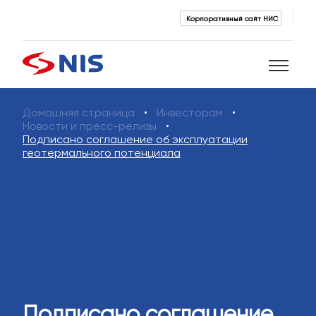
Корпоративный сайт НИС
Домашняя страница
Инвесторам
Поиск
Новости и пресс-релизы
Подписано соглашение об эксплуатации
геотермального потенциала
ПОИСК
Подписано соглашение