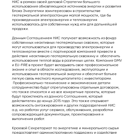
НИС в рамках своей деловой Стратегии большего
использования обновляющихся источников энергии и развития
Блока Энергетики заинтересован в строительстве
геотермальной электростанции малой мощности, где бы
произведенная электроэнергия и теплоэнергия
использовалась для собственных нужд или для дальнейшей
продажи.
Данным Соглашением НИС получает возможность из фонда
собственных неактивных геотермальных скважин, которые
могут использоваться для производства электроэнергии и
теплоэнергии вместе с партнерской компанией привести в
действие неактивную геотермальную скважину и обеспечить
использование теплой воды в различных целях. Компания GMV
и EU-FIRE в проект будет вкладывать свое профессиональное
знание и опыт в области исследования, эксплуатации и
использования геотермальной энергии и обеспечит больее
легкую связь местного муниципалитета с инвеститорами.
Професионально-технические и экономические детали
сотрудничества будут отрегулированы отдельным догoвором,
что также относится и на все конкретные проекты, которые
будут проистекать из данного Соглашения, который
действителен до конца 2015 года. Это также открывает
возможность ангажирования и других подразделений НИС
а.д. на работах услуг сервиса, обслуживания, разработки
сопровождающей документации, проектирования и
выполнения работ.
Краевой Секретариат по энергетике и минерального сырья
предоставляет административную поддержку и содействие