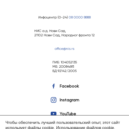
Инфоцентр (0-24)
08 0000 8888
НИС а.д. Нови Сад,
21102 Нови Сад, Народног фронта 12
office@nis.rs
ПИБ: 104052135
МБ: 20084693
БД 92142/2005
Facebook
Instagram
YouTube
Чтобы обеспечить лучший пользовательский опыт, этот сайт
использует файлы cookie.
Использование файлов cookie
.