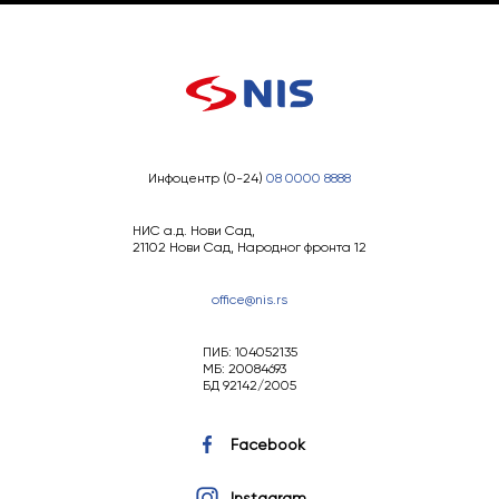
Инфоцентр (0-24)
08 0000 8888
НИС а.д. Нови Сад,
21102 Нови Сад, Народног фронта 12
office@nis.rs
ПИБ: 104052135
МБ: 20084693
БД 92142/2005
Facebook
Instagram