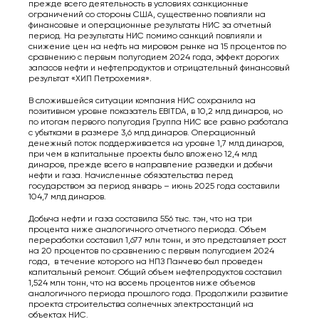
прежде всего деятельность в условиях санкционные
ограничений со стороны США, существенно повлияли на
финансовые и операционные результаты НИС за отчетный
период. На результаты НИС помимо санкций повлияли и
снижение цен на нефть на мировом рынке на 15 процентов по
сравнению с первым полугодием 2024 года, эффект дорогих
запасов нефти и нефтепродуктов и отрицательный финансовый
результат «ХИП Петрохемия».
В сложившейся ситуации компания НИС сохранила на
позитивном уровне показатель EBITDA, в 10,2 млд динаров, но
по итогам первого полугодия Группа НИС все равно работала
с убытками в размере 3,6 млд динаров. Операционный
денежный поток поддерживается на уровне 1,7 млд динаров,
при чем в капитальные проекты было вложено 12,4 млд
динаров, прежде всего в направление разведки и добычи
нефти и газа. Начисленные обязательства перед
государством за период январь – июнь 2025 года составили
104,7 млд динаров.
Добыча нефти и газа составила 556 тыс. тэн, что на три
процента ниже аналогичного отчетного периода. Oбъем
переработки составил 1,677 млн тонн, и это представляет рост
на 20 процентов по сравнению с первым полугодием 2024
года, в течение которого на НПЗ Панчево был проведен
капитальный ремонт. Общий объем нефтепродуктов составил
1,524 млн тонн, что на восемь процентов ниже объемов
аналогичного периода прошлого года. Продолжили развитие
проекта строительства солнечных электростанций на
объектах НИС.