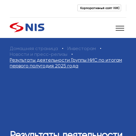
Корпоративный сайт НИС
Домашняя страница
Инвесторам
Поиск
Новости и пресс-релизы
Результаты деятельности Группы НИС по итогам
первого полугодия 2025 года
ПОИСК
Результаты деятельности